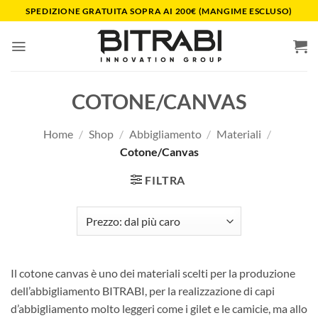
Salta
SPEDIZIONE GRATUITA SOPRA AI 200€ (MANGIME ESCLUSO)
ai
contenuti
COTONE/CANVAS
Home
/
Shop
/
Abbigliamento
/
Materiali
/
Cotone/Canvas
FILTRA
Il cotone canvas è uno dei materiali scelti per la produzione
dell’abbigliamento BITRABI, per la realizzazione di capi
d’abbigliamento molto leggeri come i gilet e le camicie, ma allo