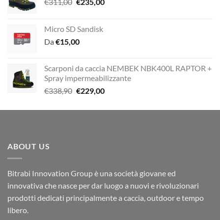
Il
Il
€
311,00
€
235,00
prezzo
prezzo
originale
attuale
Micro SD Sandisk
era:
è:
Da
€
15,00
€311,00.
€235,00.
Scarponi da caccia NEMBEK NBK400L RAPTOR +
Spray impermeabilizzante
Il
Il
€
338,90
€
229,00
prezzo
prezzo
originale
attuale
era:
è:
€338,90.
€229,00.
ABOUT US
Bitrabi Innovation Group è una società giovane ed
innovativa che nasce per dar luogo a nuovi e rivoluzionari
prodotti dedicati principalmente a caccia, outdoor e tempo
libero.