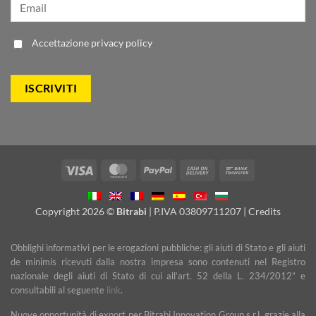
Accettazione
privacy policy
Visa
MasterCard
PayPal
Cash
Bank
On
Transfer
Delivery
Copyright 2026 ©
Bitrabi
| P.IVA 03809711207 |
Credits
Obblighi informativi per le erogazioni pubbliche: gli aiuti di Stato e gli aiuti
de minimis ricevuti dalla nostra impresa sono contenuti nel Registro
nazionale degli aiuti di Stato di cui all’art. 52 della L. 234/2012” e
consultabili al seguente
link
.
Nuove opportunità di export per Bitrabi Innovation Group s.r.l. grazie alla