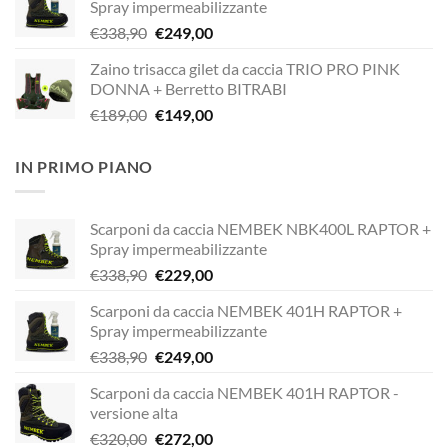
Spray impermeabilizzante
era:
è:
Il
Il
€
338,90
€
249,00
€338,90.
€229,00.
prezzo
prezzo
Zaino trisacca gilet da caccia TRIO PRO PINK
originale
attuale
DONNA + Berretto BITRABI
era:
è:
Il
Il
€
189,00
€
149,00
€338,90.
€249,00.
prezzo
prezzo
originale
attuale
IN PRIMO PIANO
era:
è:
€189,00.
€149,00.
Scarponi da caccia NEMBEK NBK400L RAPTOR +
Spray impermeabilizzante
Il
Il
€
338,90
€
229,00
prezzo
prezzo
Scarponi da caccia NEMBEK 401H RAPTOR +
originale
attuale
Spray impermeabilizzante
era:
è:
Il
Il
€
338,90
€
249,00
€338,90.
€229,00.
prezzo
prezzo
Scarponi da caccia NEMBEK 401H RAPTOR -
originale
attuale
versione alta
era:
è:
Il
Il
€
320,00
€
272,00
€338,90.
€249,00.