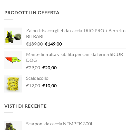
prezzo
prezzo
originale
attuale
PRODOTTI IN OFFERTA
era:
è:
€320,00.
€272,00.
Zaino trisacca gilet da caccia TRIO PRO + Berretto
BITRABI
Il
Il
€
189,00
€
149,00
prezzo
prezzo
Mantellina alta visibilità per cani da ferma SICUR
originale
attuale
DOG
era:
è:
Il
Il
€
29,00
€
20,00
€189,00.
€149,00.
prezzo
prezzo
Scaldacollo
originale
attuale
Il
Il
€
12,00
era:
€
10,00
è:
prezzo
prezzo
€29,00.
€20,00.
originale
attuale
era:
è:
VISTI DI RECENTE
€12,00.
€10,00.
Scarponi da caccia NEMBEK 300L