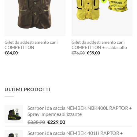
Gilet da addestramento cani
Gilet da addestramento cani
COMPETITION
COMPETITION + scaldacollo
Il
Il
€
64,00
€
76,00
€
59,00
prezzo
prezzo
originale
attuale
era:
è:
€76,00.
€59,00.
ULTIMI PRODOTTI
Scarponi da caccia NEMBEK NBK400L RAPTOR +
Spray impermeabilizzante
Il
Il
€
338,90
€
229,00
prezzo
prezzo
Scarponi da caccia NEMBEK 401H RAPTOR +
originale
attuale