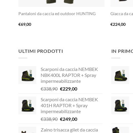
Pantaloni da caccia ed outdoor HUNTING
Giacca da 
€
69,00
€
224,00
ULTIMI PRODOTTI
IN PRIM
Scarponi da caccia NEMBEK
NBK400L RAPTOR + Spray
impermeabilizzante
Il
Il
€
338,90
€
229,00
prezzo
prezzo
Scarponi da caccia NEMBEK
originale
attuale
401H RAPTOR + Spray
era:
è:
impermeabilizzante
€338,90.
€229,00.
Il
Il
€
338,90
€
249,00
prezzo
prezzo
Zaino trisacca gilet da caccia
originale
attuale