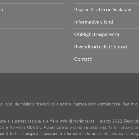
ch
Paga in 3 rate con Scalapay
Informativa clienti
Obblighi trasparenza
Rivenditori e distributori
Contatti
e gli aiuti de minimis ricevuti dalla nostra impresa sono contenuti nel Registro 
razie alla partecipazione alla fiera IWA di Norimberga – marzo 2022 Descrizio
dia e Norvegia Obiettivi Aumentare la propria visibilità e portare il proprio b
contatti) che si auspica si possano trasformare in futuri clienti, poiché, com