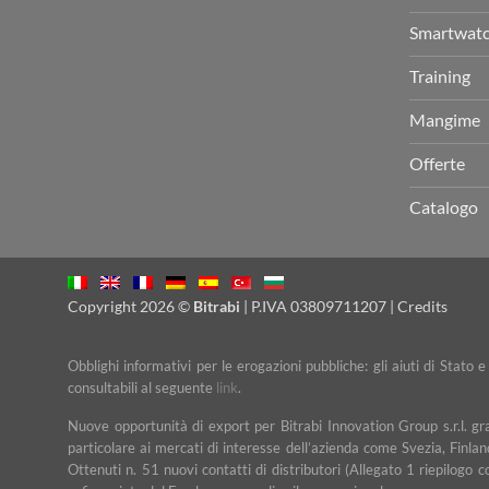
Smartwat
Training
Mangime
Offerte
Catalogo
Copyright 2026 ©
Bitrabi
| P.IVA 03809711207 |
Credits
Obblighi informativi per le erogazioni pubbliche: gli aiuti di Stato 
consultabili al seguente
link
.
Nuove opportunità di export per Bitrabi Innovation Group s.r.l. g
particolare ai mercati di interesse dell’azienda come Svezia, Finlan
Ottenuti n. 51 nuovi contatti di distributori (Allegato 1 riepilogo 