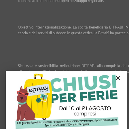
cofinanziato dal Fondo europeo di sviluppo regionale.
Obiettivo internazionalizzazione. La socità beneficiaria BITRABI IN
caccia e dei servizi di outdoor. In questa ottica, la Bitrabì ha partec
Sicurezza e sostenibilità nell'outdoor: BITRABI alla conquista d
affiancheranno l’Azienda nel definire ed attuare una strategia di esp
×