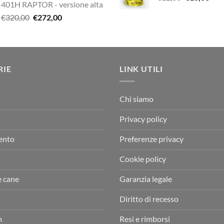
401H RAPTOR - versione alta
era:
è:
prezzo
pre
€29,00.
€20,
Il
Il
€
320,00
€
272,00
€338,90.
€249,00.
originale
attu
prezzo
prezzo
era:
è:
originale
attuale
€12,00.
€10,
era:
è:
€320,00.
€272,00.
RIE
LINK UTILI
Chi siamo
Privacy policy
ento
Preferenze privacy
Cookie policy
e cane
Garanzia legale
Diritto di recesso
m
Resi e rimborsi