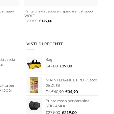
tistrappo
Pantalone da caccia antispino e antistrappo
WOLF
Il
Il
€
200,00
€
149,00
prezzo
prezzo
originale
attuale
era:
è:
€200,00.
€149,00.
VISTI DI RECENTE
 da caccia
Bag
to
Il
Il
€
47,00
€
39,00
prezzo
prezzo
originale
attuale
MAINTENANCE PRO - Sacco
rezzo
era:
è:
da 20 kg
ilità per
ttuale
€47,00.
€39,00.
UR DOG
Il
Il
Da
€
40,90
€
34,90
prezzo
prezzo
149,00.
Punto rosso per carabina
zzo
originale
attuale
STIG ASKA
ale
era:
è:
Il
Il
€
279,00
€
219,00
€40,90.
€34,90.