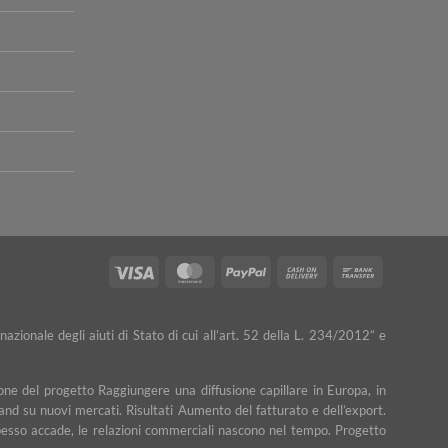
Visa
MasterCard
PayPal
Cash
Bank
On
Transfer
Delivery
nazionale degli aiuti di Stato di cui all’art. 52 della L. 234/2012” e
ne del progetto Raggiungere una diffusione capillare in Europa, in
rand su nuovi mercati. Risultati Aumento del fatturato e dell’export.
e spesso accade, le relazioni commerciali nascono nel tempo. Progetto