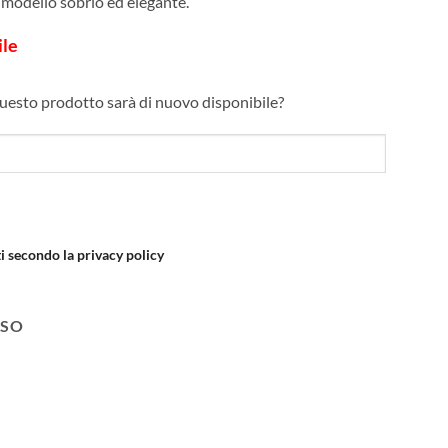
odello sobrio ed elegante.
ile
uesto prodotto sarà di nuovo disponibile?
i secondo la privacy policy
SSO