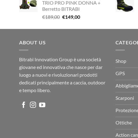
TRIO PRO PINK DONNA +
era:
è:
Berretto BITRABI
€338,90.
€249,00.
Il
Il
€
189,00
€
149,00
prezzo
prezzo
originale
attuale
era:
è:
ABOUT US
€189,00.
€149,00.
CATEGO
Bitrabi Innovation Group è una società
Shop
giovane ed innovativa che nasce per dar
GPS
luogo a nuovi e rivoluzionari prodotti
dedicati principalmente a caccia, outdoor
Abbigliam
e tempo libero.
Scarponi
Protezion
Ottiche
Action ca