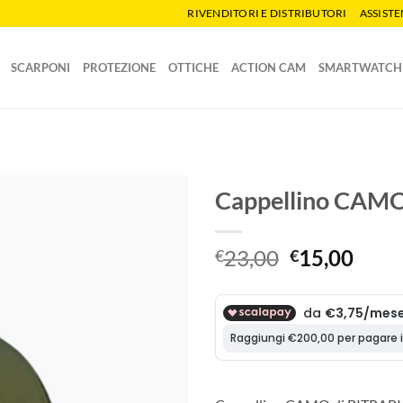
RIVENDITORI E DISTRIBUTORI
ASSIST
SCARPONI
PROTEZIONE
OTTICHE
ACTION CAM
SMARTWATCH
Cappellino CAM
Il
Il
23,00
15,00
€
€
prezzo
prez
originale
attua
era:
è:
€23,00.
€15,