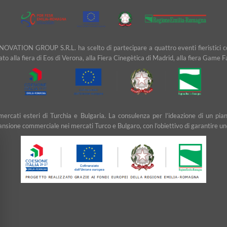
NOVATION GROUP S.R.L. ha scelto di partecipare a quattro eventi fieristici cons
ipato alla fiera di Eos di Verona, alla Fiera Cinegètica di Madrid, alla fiera Game 
ei mercati esteri di Turchia e Bulgaria. La consulenza per l’ideazione di u
ansione commerciale nei mercati Turco e Bulgaro, con l’obiettivo di garantire un