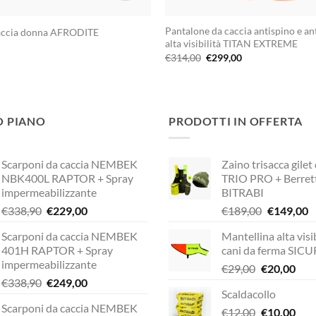
Pantalone da caccia antispino e an
caccia donna AFRODITE
alta visibilità TITAN EXTREME
Il
Il
€
314,00
€
299,00
prezzo
prezzo
originale
attuale
era:
è:
€314,00.
€299,00.
O PIANO
PRODOTTI IN OFFERTA
Scarponi da caccia NEMBEK
Zaino trisacca gilet
NBK400L RAPTOR + Spray
TRIO PRO + Berret
impermeabilizzante
BITRABI
Il
Il
Il
Il
€
338,90
€
229,00
€
189,00
€
149,00
prezzo
prezzo
prezzo
p
Scarponi da caccia NEMBEK
Mantellina alta visib
originale
attuale
originale
a
401H RAPTOR + Spray
cani da ferma SIC
era:
è:
era:
è:
impermeabilizzante
Il
Il
€
29,00
€
20,00
€338,90.
€229,00.
€189,00.
€
Il
Il
€
338,90
€
249,00
prezzo
pre
Scaldacollo
prezzo
prezzo
originale
attu
Scarponi da caccia NEMBEK
originale
attuale
Il
Il
€
12,00
era:
€
10,00
è: