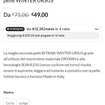
pelle WINTER URSUS
Il
Il
Da
71,00
49,00
€
€
prezzo
prezzo
originale
attuale
era:
è:
€71,00.
€49,00.
La maglia seconda pelle BITRABI WINTER URSUS grazie
all’utilizzo del nuovissimo materiale DRYARN e alla
tecnologia SEAMLESS (senza cuciture nel torso) risulta
essere traspirante, leggera ed isolante a contatto con la pelle.
Intimo tecnico e termico Made in Italy.
Manica
Corta
Lunga