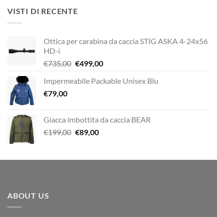
era:
è:
VISTI DI RECENTE
€12,00.
€10,00.
Ottica per carabina da caccia STIG ASKA 4-24x56
HD-i
Il
Il
€
735,00
€
499,00
prezzo
prezzo
Impermeabile Packable Unisex Blu
originale
attuale
€
79,00
era:
è:
€735,00.
€499,00.
Giacca imbottita da caccia BEAR
Il
Il
€
199,00
€
89,00
prezzo
prezzo
originale
attuale
era:
è:
€199,00.
€89,00.
ABOUT US