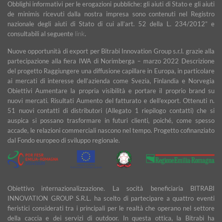
Obblighi informativi per le erogazioni pubbliche: gli aiuti di Stato e gli aiuti
de minimis ricevuti dalla nostra impresa sono contenuti nel Registro
nazionale degli aiuti di Stato di cui all’art. 52 della L. 234/2012” e
consultabili al seguente
link
.
Nuove opportunità di export per Bitrabi Innovation Group s.r.l. grazie alla
partecipazione alla fiera IWA di Norimberga – marzo 2022 Descrizione
del progetto Raggiungere una diffusione capillare in Europa, in particolare
ai mercati di interesse dell’azienda come Svezia, Finlandia e Norvegia
Obiettivi Aumentare la propria visibilità e portare il proprio brand su
nuovi mercati. Risultati Aumento del fatturato e dell’export. Ottenuti n.
51 nuovi contatti di distributori (Allegato 1 riepilogo contatti) che si
auspica si possano trasformare in futuri clienti, poiché, come spesso
accade, le relazioni commerciali nascono nel tempo. Progetto cofinanziato
dal Fondo europeo di sviluppo regionale.
Obiettivo internazionalizzazione. La socità beneficiaria BITRABI
INNOVATION GROUP S.R.L. ha scelto di partecipare a quattro eventi
fieristici considerati tra i principali per le realtà che operano nel settore
della caccia e dei servizi di outdoor. In questa ottica, la Bitrabì ha