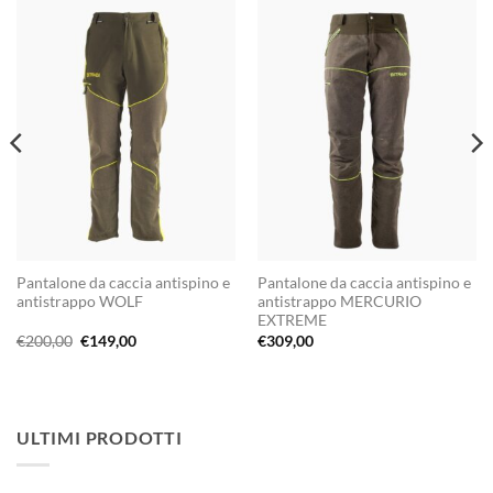
Pantalone da caccia antispino e
Pantalone da caccia antispino e
antistrappo WOLF
antistrappo MERCURIO
EXTREME
Il
Il
€
200,00
€
149,00
€
309,00
prezzo
prezzo
originale
attuale
era:
è:
€200,00.
€149,00.
ULTIMI PRODOTTI