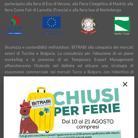
partecipato alla fiera di Eos di Verona, alla Fiera Cinegètica di Madrid, alla
fiera Game Fair di Lamotte (Francia) e alla fiera Iwa di Norimberga.
Sicurezza e sostenibilità nell'outdoor: BITRABI alla conquista dei mercati
esteri di Turchia e Bulgaria. La consulenza per l’ideazione di un piano
marketing e la presenza di un Temporary Export Management
affiancheranno l’Azienda nel definire ed attuare una strategia di
espansione commerciale nei mercati Turco e Bulgaro, con l’obiettivo di
garantire uno sviluppo stabile e duraturo.
×