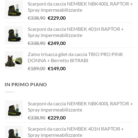
Scarponi da caccia NEMBEK NBK400L RAPTOR +
Spray impermeabilizzante
Il
Il
€
338,90
€
229,00
prezzo
prezzo
Scarponi da caccia NEMBEK 401H RAPTOR +
originale
attuale
Spray impermeabilizzante
era:
è:
Il
Il
€
338,90
€
249,00
€338,90.
€229,00.
prezzo
prezzo
Zaino trisacca gilet da caccia TRIO PRO PINK
originale
attuale
DONNA + Berretto BITRABI
era:
è:
Il
Il
€
189,00
€
149,00
€338,90.
€249,00.
prezzo
prezzo
originale
attuale
IN PRIMO PIANO
era:
è:
€189,00.
€149,00.
Scarponi da caccia NEMBEK NBK400L RAPTOR +
Spray impermeabilizzante
Il
Il
€
338,90
€
229,00
prezzo
prezzo
Scarponi da caccia NEMBEK 401H RAPTOR +
originale
attuale
Spray impermeabilizzante
era:
è: