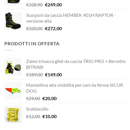
Il
Il
€
338,90
€
249,00
€338,90.
€229,00.
prezzo
prezzo
Scarponi da caccia NEMBEK 401H RAPTOR -
originale
attuale
versione alta
era:
è:
Il
Il
€
320,00
€
272,00
€338,90.
€249,00.
prezzo
prezzo
originale
attuale
PRODOTTI IN OFFERTA
era:
è:
€320,00.
€272,00.
Zaino trisacca gilet da caccia TRIO PRO + Berretto
BITRABI
Il
Il
€
189,00
€
149,00
prezzo
prezzo
Mantellina alta visibilità per cani da ferma SICUR
originale
attuale
DOG
era:
è:
Il
Il
€
29,00
€
20,00
€189,00.
€149,00.
prezzo
prezzo
Scaldacollo
originale
attuale
Il
Il
€
12,00
era:
€
10,00
è:
prezzo
prezzo
€29,00.
€20,00.
originale
attuale