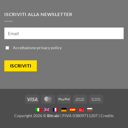
ISCRIVITI ALLA NEWSLETTER
Accettazione
privacy policy
Visa
MasterCard
PayPal
Cash
Bank
On
Transfer
Delivery
Copyright 2026 ©
Bitrabi
| P.IVA 03809711207 |
Credits