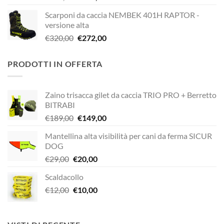
prezzo
prezzo
Scarponi da caccia NEMBEK 401H RAPTOR -
originale
attuale
versione alta
era:
è:
Il
Il
€
320,00
€
272,00
€338,90.
€249,00.
prezzo
prezzo
originale
attuale
PRODOTTI IN OFFERTA
era:
è:
€320,00.
€272,00.
Zaino trisacca gilet da caccia TRIO PRO + Berretto
BITRABI
Il
Il
€
189,00
€
149,00
prezzo
prezzo
Mantellina alta visibilità per cani da ferma SICUR
originale
attuale
DOG
era:
è:
Il
Il
€
29,00
€
20,00
€189,00.
€149,00.
prezzo
prezzo
Scaldacollo
originale
attuale
Il
Il
€
12,00
era:
€
10,00
è:
prezzo
prezzo
€29,00.
€20,00.
originale
attuale
era:
è: