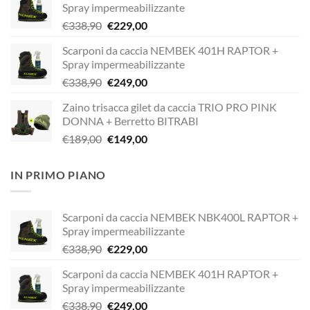
Spray impermeabilizzante
Il
Il
€
338,90
€
229,00
prezzo
prezzo
Scarponi da caccia NEMBEK 401H RAPTOR +
originale
attuale
Spray impermeabilizzante
era:
è:
Il
Il
€
338,90
€
249,00
€338,90.
€229,00.
prezzo
prezzo
Zaino trisacca gilet da caccia TRIO PRO PINK
originale
attuale
DONNA + Berretto BITRABI
era:
è:
Il
Il
€
189,00
€
149,00
€338,90.
€249,00.
prezzo
prezzo
originale
attuale
IN PRIMO PIANO
era:
è:
€189,00.
€149,00.
Scarponi da caccia NEMBEK NBK400L RAPTOR +
Spray impermeabilizzante
Il
Il
€
338,90
€
229,00
prezzo
prezzo
Scarponi da caccia NEMBEK 401H RAPTOR +
originale
attuale
Spray impermeabilizzante
era:
è:
Il
Il
€
338,90
€
249,00
€338,90.
€229,00.