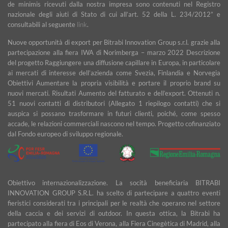
de minimis ricevuti dalla nostra impresa sono contenuti nel Registro
nazionale degli aiuti di Stato di cui all’art. 52 della L. 234/2012” e
consultabili al seguente
link
.
Nuove opportunità di export per Bitrabi Innovation Group s.r.l. grazie alla
partecipazione alla fiera IWA di Norimberga – marzo 2022 Descrizione
del progetto Raggiungere una diffusione capillare in Europa, in particolare
ai mercati di interesse dell’azienda come Svezia, Finlandia e Norvegia
Obiettivi Aumentare la propria visibilità e portare il proprio brand su
nuovi mercati. Risultati Aumento del fatturato e dell’export. Ottenuti n.
51 nuovi contatti di distributori (Allegato 1 riepilogo contatti) che si
auspica si possano trasformare in futuri clienti, poiché, come spesso
accade, le relazioni commerciali nascono nel tempo. Progetto cofinanziato
dal Fondo europeo di sviluppo regionale.
Obiettivo internazionalizzazione. La socità beneficiaria BITRABI
INNOVATION GROUP S.R.L. ha scelto di partecipare a quattro eventi
fieristici considerati tra i principali per le realtà che operano nel settore
della caccia e dei servizi di outdoor. In questa ottica, la Bitrabì ha
partecipato alla fiera di Eos di Verona, alla Fiera Cinegètica di Madrid, alla