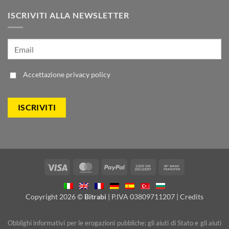
ISCRIVITI ALLA NEWSLETTER
Accettazione
privacy policy
Visa
MasterCard
PayPal
Cash
Bank
On
Transfer
Delivery
Copyright 2026 ©
Bitrabi
| P.IVA 03809711207 |
Credits
Obblighi informativi per le erogazioni pubbliche: gli aiuti di Stato e gli aiuti