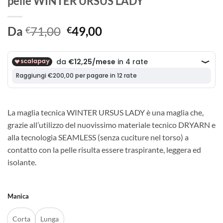
pelle WINTER URSUS LADY
Il
Il
Da
71,00
49,00
€
€
prezzo
prezzo
originale
attuale
era:
è:
€71,00.
€49,00.
La maglia tecnica WINTER URSUS LADY è una maglia che,
grazie all’utilizzo del nuovissimo materiale tecnico DRYARN e
alla tecnologia SEAMLESS (senza cuciture nel torso) a
contatto con la pelle risulta essere traspirante, leggera ed
isolante.
Manica
Corta
Lunga