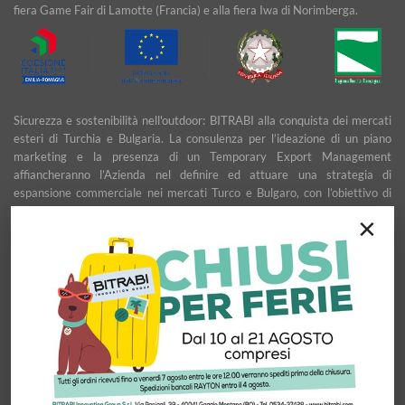
fiera Game Fair di Lamotte (Francia) e alla fiera Iwa di Norimberga.
Sicurezza e sostenibilità nell'outdoor: BITRABI alla conquista dei mercati
esteri di Turchia e Bulgaria. La consulenza per l’ideazione di un piano
marketing e la presenza di un Temporary Export Management
affiancheranno l’Azienda nel definire ed attuare una strategia di
espansione commerciale nei mercati Turco e Bulgaro, con l’obiettivo di
garantire uno sviluppo stabile e duraturo.
×