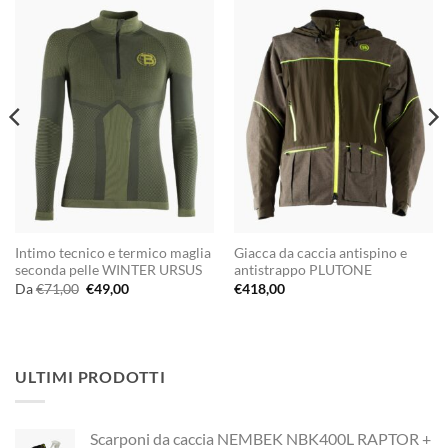
Intimo tecnico e termico maglia
Giacca da caccia antispino e
seconda pelle WINTER URSUS
antistrappo PLUTONE
Il
Il
Da
€
71,00
€
49,00
€
418,00
prezzo
prezzo
originale
attuale
era:
è:
€71,00.
€49,00.
ULTIMI PRODOTTI
Scarponi da caccia NEMBEK NBK400L RAPTOR +