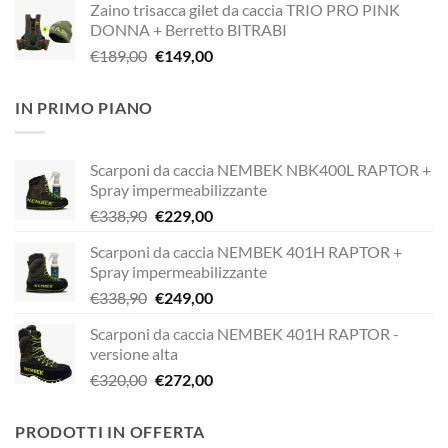
Zaino trisacca gilet da caccia TRIO PRO PINK
originale
attuale
DONNA + Berretto BITRABI
era:
è:
Il
Il
€
189,00
€
149,00
€338,90.
€249,00.
prezzo
prezzo
originale
attuale
IN PRIMO PIANO
era:
è:
€189,00.
€149,00.
Scarponi da caccia NEMBEK NBK400L RAPTOR +
Spray impermeabilizzante
Il
Il
€
338,90
€
229,00
prezzo
prezzo
Scarponi da caccia NEMBEK 401H RAPTOR +
originale
attuale
Spray impermeabilizzante
era:
è:
Il
Il
€
338,90
€
249,00
€338,90.
€229,00.
prezzo
prezzo
Scarponi da caccia NEMBEK 401H RAPTOR -
originale
attuale
versione alta
era:
è:
Il
Il
€
320,00
€
272,00
€338,90.
€249,00.
prezzo
prezzo
originale
attuale
PRODOTTI IN OFFERTA
era:
è: