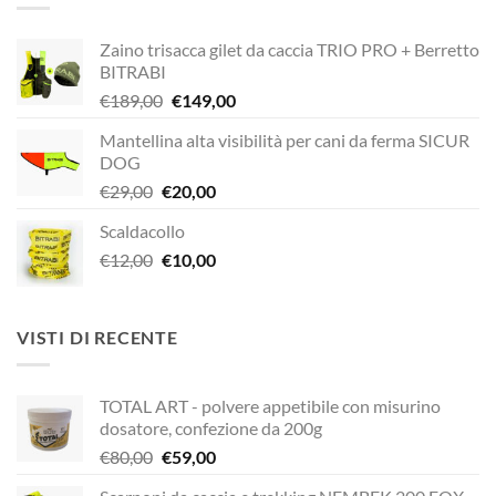
€320,00.
€272,00.
Zaino trisacca gilet da caccia TRIO PRO + Berretto
BITRABI
Il
Il
€
189,00
€
149,00
prezzo
prezzo
Mantellina alta visibilità per cani da ferma SICUR
originale
attuale
DOG
era:
è:
Il
Il
€
29,00
€
20,00
€189,00.
€149,00.
prezzo
prezzo
Scaldacollo
originale
attuale
Il
Il
€
12,00
era:
€
10,00
è:
prezzo
prezzo
€29,00.
€20,00.
originale
attuale
era:
è:
VISTI DI RECENTE
€12,00.
€10,00.
TOTAL ART - polvere appetibile con misurino
dosatore, confezione da 200g
Il
Il
€
80,00
€
59,00
prezzo
prezzo