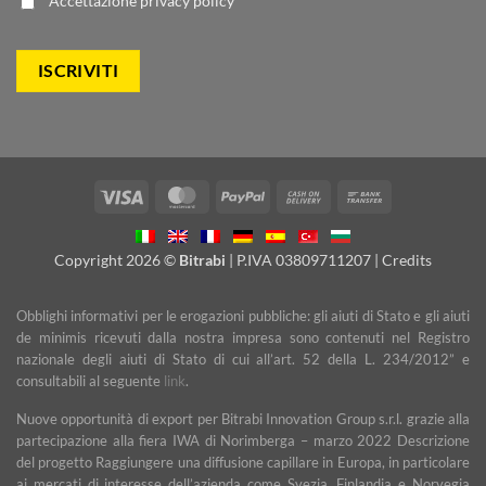
Accettazione
privacy policy
Visa
MasterCard
PayPal
Cash
Bank
On
Transfer
Delivery
Copyright 2026 ©
Bitrabi
| P.IVA 03809711207 |
Credits
Obblighi informativi per le erogazioni pubbliche: gli aiuti di Stato e gli aiuti
de minimis ricevuti dalla nostra impresa sono contenuti nel Registro
nazionale degli aiuti di Stato di cui all’art. 52 della L. 234/2012” e
consultabili al seguente
link
.
Nuove opportunità di export per Bitrabi Innovation Group s.r.l. grazie alla
partecipazione alla fiera IWA di Norimberga – marzo 2022 Descrizione
del progetto Raggiungere una diffusione capillare in Europa, in particolare
ai mercati di interesse dell’azienda come Svezia, Finlandia e Norvegia