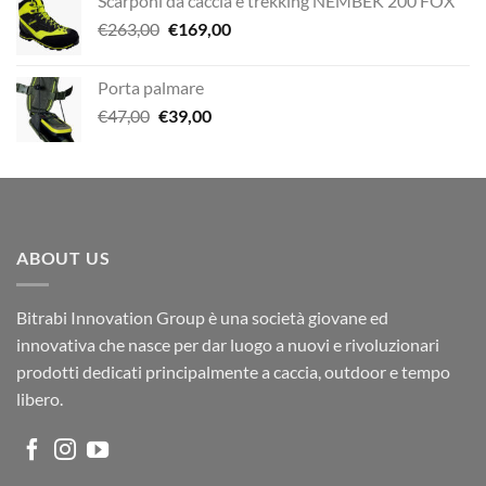
Scarponi da caccia e trekking NEMBEK 200 FOX
originale
attuale
Il
Il
€
263,00
era:
€
169,00
è:
prezzo
prezzo
€80,00.
€59,00.
originale
attuale
Porta palmare
era:
è:
Il
Il
€
47,00
€
39,00
€263,00.
€169,00.
prezzo
prezzo
originale
attuale
era:
è:
€47,00.
€39,00.
ABOUT US
Bitrabi Innovation Group è una società giovane ed
innovativa che nasce per dar luogo a nuovi e rivoluzionari
prodotti dedicati principalmente a caccia, outdoor e tempo
libero.