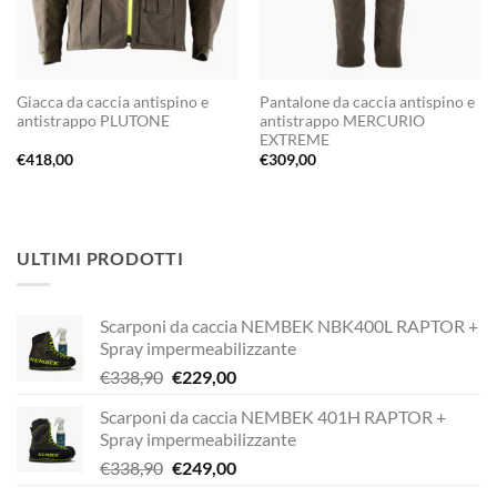
Giacca da caccia antispino e
Pantalone da caccia antispino e
antistrappo PLUTONE
antistrappo MERCURIO
EXTREME
€
418,00
€
309,00
ULTIMI PRODOTTI
Scarponi da caccia NEMBEK NBK400L RAPTOR +
Spray impermeabilizzante
Il
Il
€
338,90
€
229,00
prezzo
prezzo
Scarponi da caccia NEMBEK 401H RAPTOR +
originale
attuale
Spray impermeabilizzante
era:
è:
Il
Il
€
338,90
€
249,00
€338,90.
€229,00.
prezzo
prezzo