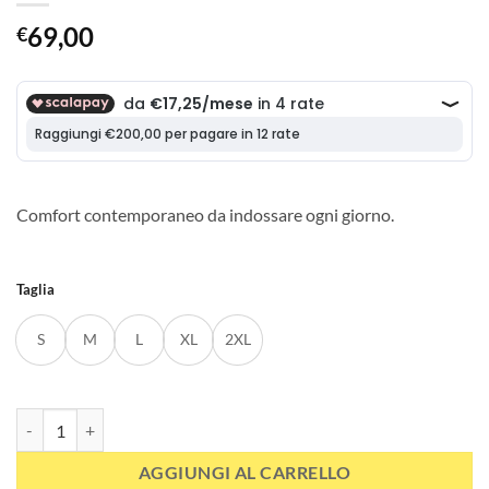
69,00
€
Comfort contemporaneo da indossare ogni giorno.
Taglia
S
M
L
XL
2XL
Felpa Unisex Zip 3/4 Grigia quantità
AGGIUNGI AL CARRELLO