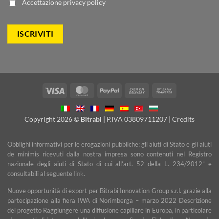
Accettazione
privacy policy
Visa
MasterCard
PayPal
Cash
Bank
On
Transfer
Delivery
Copyright 2026 ©
Bitrabi
| P.IVA 03809711207 |
Credits
Obblighi informativi per le erogazioni pubbliche: gli aiuti di Stato e gli aiuti
de minimis ricevuti dalla nostra impresa sono contenuti nel Registro
nazionale degli aiuti di Stato di cui all’art. 52 della L. 234/2012” e
consultabili al seguente
link
.
Nuove opportunità di export per Bitrabi Innovation Group s.r.l. grazie alla
partecipazione alla fiera IWA di Norimberga – marzo 2022 Descrizione
del progetto Raggiungere una diffusione capillare in Europa, in particolare