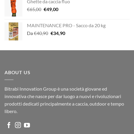
Ghette da caccia fluo
Il
Il
€
65,00
€
49,00
prezzo
prezzo
originale
attuale
MAINTENANCE PRO - Sacco da 20 kg
era:
è:
Il
Il
Da
€
40,90
€
34,90
€65,00.
€49,00.
prezzo
prezzo
originale
attuale
era:
è:
€40,90.
€34,90.
ABOUT US
Bitrabi Innovation Group è una società giovane ed
innovativa che nasce per dar luogo a nuovi e rivoluzionari
prodotti dedicati principalmente a caccia, outdoor e tempo
libero.