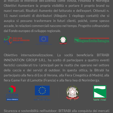
ai mercati di interesse dell’azienda come Svezia, Finlandia e Norvegia
Obiettivi Aumentare la propria visibilità e portare il proprio brand su
nuovi mercati. Risultati Aumento del fatturato e dell’export. Ottenuti n.
51 nuovi contatti di distributori (Allegato 1 riepilogo contatti) che si
auspica si possano trasformare in futuri clienti, poiché, come spesso
accade, le relazioni commerciali nascono nel tempo. Progetto cofinanziato
dal Fondo europeo di sviluppo regionale.
Obiettivo internazionalizzazione. La socità beneficiaria BITRABI
INNOVATION GROUP S.R.L. ha scelto di partecipare a quattro eventi
fieristici considerati tra i principali per le realtà che operano nel settore
della caccia e dei servizi di outdoor. In questa ottica, la Bitrabì ha
partecipato alla fiera di Eos di Verona, alla Fiera Cinegètica di Madrid, alla
fiera Game Fair di Lamotte (Francia) e alla fiera Iwa di Norimberga.
Sicurezza e sostenibilità nell'outdoor: BITRABI alla conquista dei mercati