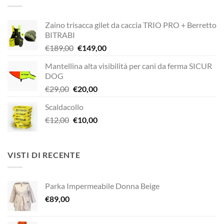
€320,00.
€272,00.
Zaino trisacca gilet da caccia TRIO PRO + Berretto
BITRABI
Il
Il
€
189,00
€
149,00
prezzo
prezzo
Mantellina alta visibilità per cani da ferma SICUR
originale
attuale
DOG
era:
è:
Il
Il
€
29,00
€
20,00
€189,00.
€149,00.
prezzo
prezzo
Scaldacollo
originale
attuale
Il
Il
€
12,00
era:
€
10,00
è:
prezzo
prezzo
€29,00.
€20,00.
originale
attuale
era:
è:
VISTI DI RECENTE
€12,00.
€10,00.
Parka Impermeabile Donna Beige
€
89,00