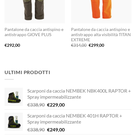
Pantalone da caccia antispino e
Pantalone da caccia antispino e
antistrappo GIOVE PLUS
antistrappo alta visibilità TITAN
EXTREME
Il
Il
€
292,00
€
314,00
€
299,00
prezzo
prezzo
originale
attuale
era:
è:
€314,00.
€299,00.
ULTIMI PRODOTTI
Scarponi da caccia NEMBEK NBK400L RAPTOR +
Spray impermeabilizzante
Il
Il
€
338,90
€
229,00
prezzo
prezzo
Scarponi da caccia NEMBEK 401H RAPTOR +
originale
attuale
Spray impermeabilizzante
era:
è:
Il
Il
€
338,90
€
249,00
€338,90.
€229,00.
prezzo
prezzo