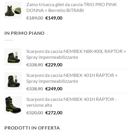
Zaino trisacca gilet da caccia TRIO PRO PINK
originale
attuale
DONNA + Berretto BITRABI
era:
è:
Il
Il
€
189,00
€
149,00
€338,90.
€249,00.
prezzo
prezzo
originale
attuale
IN PRIMO PIANO
era:
è:
€189,00.
€149,00.
Scarponi da caccia NEMBEK NBK400L RAPTOR +
Spray impermeabilizzante
Il
Il
€
338,90
€
229,00
prezzo
prezzo
Scarponi da caccia NEMBEK 401H RAPTOR +
originale
attuale
Spray impermeabilizzante
era:
è:
Il
Il
€
338,90
€
249,00
€338,90.
€229,00.
prezzo
prezzo
Scarponi da caccia NEMBEK 401H RAPTOR -
originale
attuale
versione alta
era:
è:
Il
Il
€
320,00
€
272,00
€338,90.
€249,00.
prezzo
prezzo
originale
attuale
PRODOTTI IN OFFERTA
era:
è: