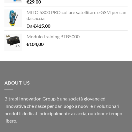
€
29,00
MITO 5300 PRO collare satellitare e GSM per cani
da caccia
Da
€
415,00
Modulo training BTB5000
€
104,00
ABOUT US
Bitrabi Innovation Group è una società giovane ed
innovativa che nasce per dar luogo a nuovi e rivoluzionari
prodotti dedicati principalmente a caccia, outdoor e tempo
libero.