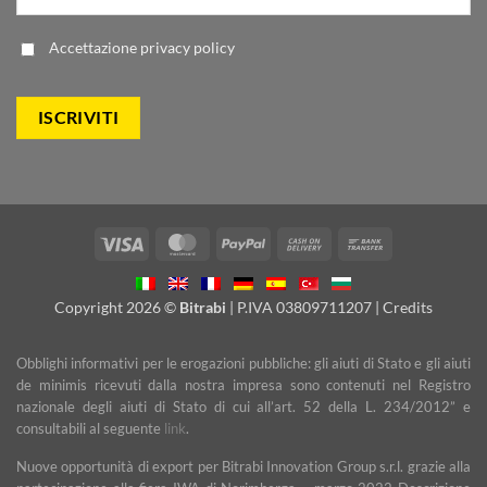
Accettazione
privacy policy
Visa
MasterCard
PayPal
Cash
Bank
On
Transfer
Delivery
Copyright 2026 ©
Bitrabi
| P.IVA 03809711207 |
Credits
Obblighi informativi per le erogazioni pubbliche: gli aiuti di Stato e gli aiuti
de minimis ricevuti dalla nostra impresa sono contenuti nel Registro
nazionale degli aiuti di Stato di cui all’art. 52 della L. 234/2012” e
consultabili al seguente
link
.
Nuove opportunità di export per Bitrabi Innovation Group s.r.l. grazie alla