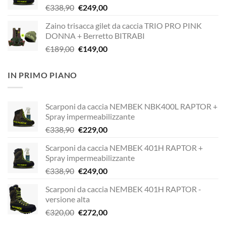
Il
Il
€
338,90
€
249,00
€338,90.
€229,00.
prezzo
prezzo
Zaino trisacca gilet da caccia TRIO PRO PINK
originale
attuale
DONNA + Berretto BITRABI
era:
è:
Il
Il
€
189,00
€
149,00
€338,90.
€249,00.
prezzo
prezzo
originale
attuale
IN PRIMO PIANO
era:
è:
€189,00.
€149,00.
Scarponi da caccia NEMBEK NBK400L RAPTOR +
Spray impermeabilizzante
Il
Il
€
338,90
€
229,00
prezzo
prezzo
Scarponi da caccia NEMBEK 401H RAPTOR +
originale
attuale
Spray impermeabilizzante
era:
è:
Il
Il
€
338,90
€
249,00
€338,90.
€229,00.
prezzo
prezzo
Scarponi da caccia NEMBEK 401H RAPTOR -
originale
attuale
versione alta
era:
è:
Il
Il
€
320,00
€
272,00
€338,90.
€249,00.
prezzo
prezzo