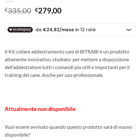
Il
Il
335,00
279,00
€
€
prezzo
prezzo
originale
attuale
era:
è:
€335,00.
€279,00.
Il Kit collare addestramento cani di BITRABI è un prodotto
altamente innovativo, studiato per mettere a disposizione
dell’addestratore tutti i comandi più utili e importanti per il
training del cane. Anche per uso professionale.
Attualmente non disponibile
Vuoi essere avvisato quando questo prodotto sarà di nuovo
disponibile?