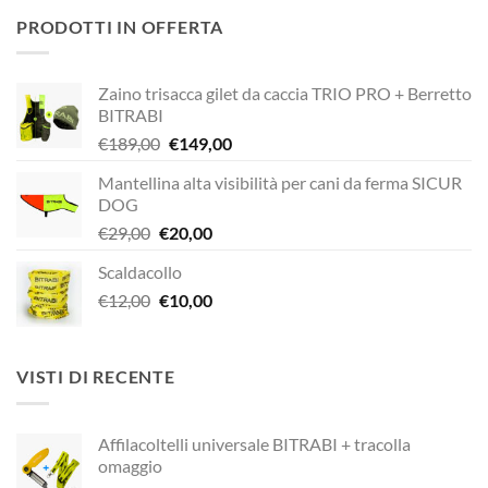
originale
attuale
PRODOTTI IN OFFERTA
era:
è:
€320,00.
€272,00.
Zaino trisacca gilet da caccia TRIO PRO + Berretto
BITRABI
Il
Il
€
189,00
€
149,00
prezzo
prezzo
Mantellina alta visibilità per cani da ferma SICUR
originale
attuale
DOG
era:
è:
Il
Il
€
29,00
€
20,00
€189,00.
€149,00.
prezzo
prezzo
Scaldacollo
originale
attuale
Il
Il
€
12,00
era:
€
10,00
è:
prezzo
prezzo
€29,00.
€20,00.
originale
attuale
era:
è:
VISTI DI RECENTE
€12,00.
€10,00.
Affilacoltelli universale BITRABI + tracolla
omaggio