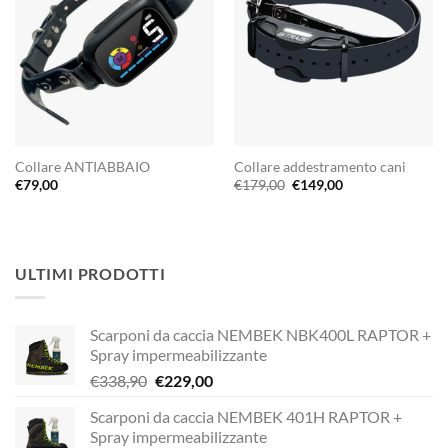
Collare ANTIABBAIO
Collare addestramento cani
Il
Il
€
79,00
€
179,00
€
149,00
prezzo
prezzo
originale
attuale
era:
è:
€179,00.
€149,00.
ULTIMI PRODOTTI
Scarponi da caccia NEMBEK NBK400L RAPTOR +
Spray impermeabilizzante
Il
Il
€
338,90
€
229,00
prezzo
prezzo
Scarponi da caccia NEMBEK 401H RAPTOR +
originale
attuale
Spray impermeabilizzante
era:
è: