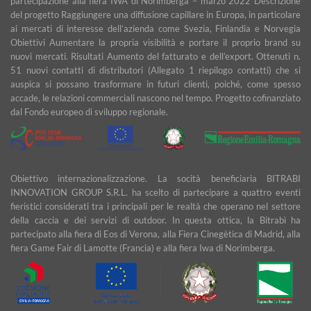
partecipazione alla fiera IWA di Norimberga – marzo 2022 Descrizione
del progetto Raggiungere una diffusione capillare in Europa, in particolare
ai mercati di interesse dell’azienda come Svezia, Finlandia e Norvegia
Obiettivi Aumentare la propria visibilità e portare il proprio brand su
nuovi mercati. Risultati Aumento del fatturato e dell’export. Ottenuti n.
51 nuovi contatti di distributori (Allegato 1 riepilogo contatti) che si
auspica si possano trasformare in futuri clienti, poiché, come spesso
accade, le relazioni commerciali nascono nel tempo. Progetto cofinanziato
dal Fondo europeo di sviluppo regionale.
Obiettivo internazionalizzazione. La socità beneficiaria BITRABI
INNOVATION GROUP S.R.L. ha scelto di partecipare a quattro eventi
fieristici considerati tra i principali per le realtà che operano nel settore
della caccia e dei servizi di outdoor. In questa ottica, la Bitrabì ha
partecipato alla fiera di Eos di Verona, alla Fiera Cinegètica di Madrid, alla
fiera Game Fair di Lamotte (Francia) e alla fiera Iwa di Norimberga.