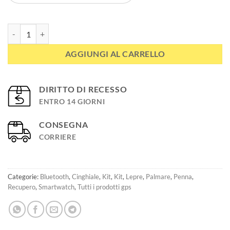
Kit MITO 5100 PRO collare satellitare per cani da caccia + 3000 OPEN
AGGIUNGI AL CARRELLO
DIRITTO DI RECESSO
ENTRO 14 GIORNI
CONSEGNA
CORRIERE
Categorie:
Bluetooth
,
Cinghiale
,
Kit
,
Kit
,
Lepre
,
Palmare
,
Penna
,
Recupero
,
Smartwatch
,
Tutti i prodotti gps