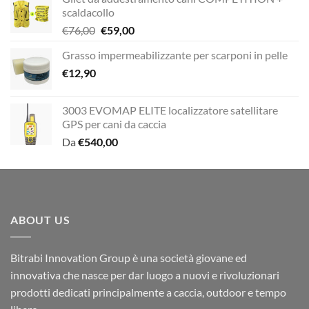
scaldacollo
Il
Il
€
76,00
€
59,00
prezzo
prezzo
Grasso impermeabilizzante per scarponi in pelle
originale
attuale
€
12,90
era:
è:
€76,00.
€59,00.
3003 EVOMAP ELITE localizzatore satellitare
GPS per cani da caccia
Da
€
540,00
ABOUT US
Bitrabi Innovation Group è una società giovane ed
innovativa che nasce per dar luogo a nuovi e rivoluzionari
prodotti dedicati principalmente a caccia, outdoor e tempo