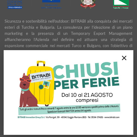
Sicurezza e sostenibilità nell'outdoor: BITRABI alla conquista dei mercati
esteri di Turchia e Bulgaria. La consulenza per l’ideazione di un piano
marketing e la presenza di un Temporary Export Management
affiancheranno l’Azienda nel definire ed attuare una strategia di
espansione commerciale nei mercati Turco e Bulgaro, con l’obiettivo di
garantire uno sviluppo stabile e duraturo.
×