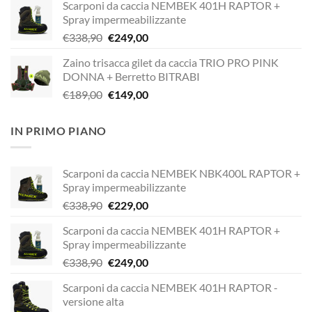
Scarponi da caccia NEMBEK 401H RAPTOR +
originale
attuale
Spray impermeabilizzante
era:
è:
Il
Il
€
338,90
€
249,00
€338,90.
€229,00.
prezzo
prezzo
Zaino trisacca gilet da caccia TRIO PRO PINK
originale
attuale
DONNA + Berretto BITRABI
era:
è:
Il
Il
€
189,00
€
149,00
€338,90.
€249,00.
prezzo
prezzo
originale
attuale
IN PRIMO PIANO
era:
è:
€189,00.
€149,00.
Scarponi da caccia NEMBEK NBK400L RAPTOR +
Spray impermeabilizzante
Il
Il
€
338,90
€
229,00
prezzo
prezzo
Scarponi da caccia NEMBEK 401H RAPTOR +
originale
attuale
Spray impermeabilizzante
era:
è:
Il
Il
€
338,90
€
249,00
€338,90.
€229,00.
prezzo
prezzo
Scarponi da caccia NEMBEK 401H RAPTOR -
originale
attuale
versione alta
era:
è: