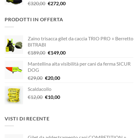
Il
Il
€
320,00
€
272,00
€338,90.
€249,00.
prezzo
prezzo
originale
attuale
PRODOTTI IN OFFERTA
era:
è:
€320,00.
€272,00.
Zaino trisacca gilet da caccia TRIO PRO + Berretto
BITRABI
Il
Il
€
189,00
€
149,00
prezzo
prezzo
Mantellina alta visibilità per cani da ferma SICUR
originale
attuale
DOG
era:
è:
Il
Il
€
29,00
€
20,00
€189,00.
€149,00.
prezzo
prezzo
Scaldacollo
originale
attuale
Il
Il
€
12,00
era:
€
10,00
è:
prezzo
prezzo
€29,00.
€20,00.
originale
attuale
era:
è:
VISTI DI RECENTE
€12,00.
€10,00.
Gilet da addestramento cani COMPETITION +