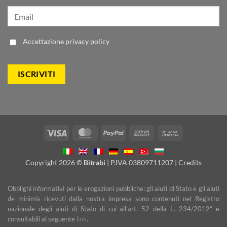
Accettazione
privacy policy
Visa
MasterCard
PayPal
Cash
Bank
On
Transfer
Delivery
Copyright 2026 ©
Bitrabi
| P.IVA 03809711207 |
Credits
Obblighi informativi per le erogazioni pubbliche: gli aiuti di Stato e gli aiuti
de minimis ricevuti dalla nostra impresa sono contenuti nel Registro
nazionale degli aiuti di Stato di cui all’art. 52 della L. 234/2012” e
consultabili al seguente
link
.