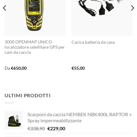
3000 OPENMAP UNICO
Carica batteria da casa
localizzatore satellitare GPS per
cani da caccia
Da
€
650,00
€
55,00
ULTIMI PRODOTTI
Scarponi da caccia NEMBEK NBK400L RAPTOR +
Spray impermeabilizzante
Il
Il
€
338,90
€
229,00
prezzo
prezzo