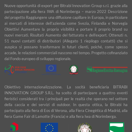
Nuove opportunità di export per Bitrabi Innovation Group s.r.l. grazie alla
partecipazione alla fiera IWA di Norimberga – marzo 2022 Descrizione
del progetto Raggiungere una diffusione capillare in Europa, in particolare
ai mercati di interesse dell’azienda come Svezia, Finlandia e Norvegia
Obiettivi Aumentare la propria visibilità e portare il proprio brand su
nuovi mercati. Risultati Aumento del fatturato e dell’export. Ottenuti n.
51 nuovi contatti di distributori (Allegato 1 riepilogo contatti) che si
auspica si possano trasformare in futuri clienti, poiché, come spesso
accade, le relazioni commerciali nascono nel tempo. Progetto cofinanziato
dal Fondo europeo di sviluppo regionale.
Obiettivo internazionalizzazione. La socità beneficiaria BITRABI
INNOVATION GROUP S.R.L. ha scelto di partecipare a quattro eventi
fieristici considerati tra i principali per le realtà che operano nel settore
della caccia e dei servizi di outdoor. In questa ottica, la Bitrabì ha
partecipato alla fiera di Eos di Verona, alla Fiera Cinegètica di Madrid, alla
fiera Game Fair di Lamotte (Francia) e alla fiera Iwa di Norimberga.