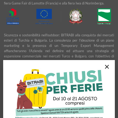
fiera Game Fair di Lamotte (Francia) e alla fiera Iwa di Norimberga.
Sicurezza e sostenibilità nell'outdoor: BITRABI alla conquista dei mercati
esteri di Turchia e Bulgaria. La consulenza per l’ideazione di un piano
marketing e la presenza di un Temporary Export Management
affiancheranno l’Azienda nel definire ed attuare una strategia di
espansione commerciale nei mercati Turco e Bulgaro, con l’obiettivo di
garantire uno sviluppo stabile e duraturo.
×