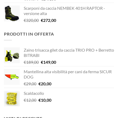
prezzo
prezzo
Scarponi da caccia NEMBEK 401H RAPTOR -
originale
attuale
versione alta
era:
è:
Il
Il
€
320,00
€
272,00
€338,90.
€249,00.
prezzo
prezzo
originale
attuale
PRODOTTI IN OFFERTA
era:
è:
€320,00.
€272,00.
Zaino trisacca gilet da caccia TRIO PRO + Berretto
BITRABI
Il
Il
€
189,00
€
149,00
prezzo
prezzo
Mantellina alta visibilità per cani da ferma SICUR
originale
attuale
DOG
era:
è:
Il
Il
€
29,00
€
20,00
€189,00.
€149,00.
prezzo
prezzo
Scaldacollo
originale
attuale
Il
Il
€
12,00
era:
€
10,00
è:
prezzo
prezzo
€29,00.
€20,00.
originale
attuale
era:
è: