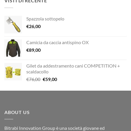
VISTI DI RECENTE
€12,00.
€10,00.
Spazzola sottopelo
€
26,00
Camicia da caccia antispino OX
€
89,00
Gilet da addestramento cani COMPETITION +
scaldacollo
Il
Il
€
76,00
€
59,00
prezzo
prezzo
originale
attuale
era:
è:
€76,00.
€59,00.
ABOUT US
Bitrabi Innovation Group è una società giovane ed