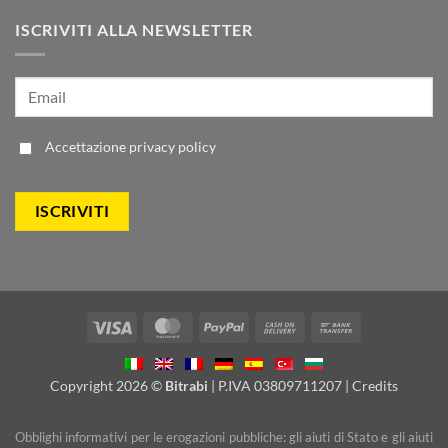
ISCRIVITI ALLA NEWSLETTER
Accettazione
privacy policy
Visa
MasterCard
PayPal
Cash
Bank
On
Transfer
Delivery
Copyright 2026 ©
Bitrabi
| P.IVA 03809711207 |
Credits
Obblighi informativi per le erogazioni pubbliche: gli aiuti di Stato e gli aiuti