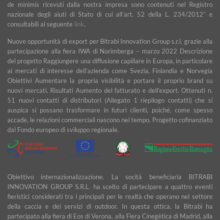
de minimis ricevuti dalla nostra impresa sono contenuti nel Registro
nazionale degli aiuti di Stato di cui all’art. 52 della L. 234/2012” e
consultabili al seguente
link
.
Nuove opportunità di export per Bitrabi Innovation Group s.r.l. grazie alla
partecipazione alla fiera IWA di Norimberga – marzo 2022 Descrizione
del progetto Raggiungere una diffusione capillare in Europa, in particolare
ai mercati di interesse dell’azienda come Svezia, Finlandia e Norvegia
Obiettivi Aumentare la propria visibilità e portare il proprio brand su
nuovi mercati. Risultati Aumento del fatturato e dell’export. Ottenuti n.
51 nuovi contatti di distributori (Allegato 1 riepilogo contatti) che si
auspica si possano trasformare in futuri clienti, poiché, come spesso
accade, le relazioni commerciali nascono nel tempo. Progetto cofinanziato
dal Fondo europeo di sviluppo regionale.
Obiettivo internazionalizzazione. La socità beneficiaria BITRABI
INNOVATION GROUP S.R.L. ha scelto di partecipare a quattro eventi
fieristici considerati tra i principali per le realtà che operano nel settore
della caccia e dei servizi di outdoor. In questa ottica, la Bitrabì ha
partecipato alla fiera di Eos di Verona, alla Fiera Cinegètica di Madrid, alla