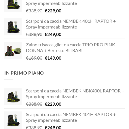
Spray impermeabilizzante
Il
Il
€
338,90
€
229,00
prezzo
prezzo
Scarponi da caccia NEMBEK 401H RAPTOR +
originale
attuale
Spray impermeabilizzante
era:
è:
Il
Il
€
338,90
€
249,00
€338,90.
€229,00.
prezzo
prezzo
Zaino trisacca gilet da caccia TRIO PRO PINK
originale
attuale
DONNA + Berretto BITRABI
era:
è:
Il
Il
€
189,00
€
149,00
€338,90.
€249,00.
prezzo
prezzo
originale
attuale
IN PRIMO PIANO
era:
è:
€189,00.
€149,00.
Scarponi da caccia NEMBEK NBK400L RAPTOR +
Spray impermeabilizzante
Il
Il
€
338,90
€
229,00
prezzo
prezzo
Scarponi da caccia NEMBEK 401H RAPTOR +
originale
attuale
Spray impermeabilizzante
era:
è:
Il
Il
€
338,90
€
249,00
€338,90.
€229,00.