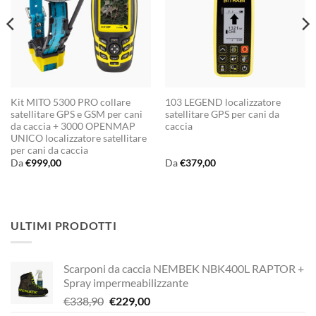
Kit MITO 5300 PRO collare
103 LEGEND localizzatore
satellitare GPS e GSM per cani
satellitare GPS per cani da
da caccia + 3000 OPENMAP
caccia
UNICO localizzatore satellitare
per cani da caccia
Da
€
999,00
Da
€
379,00
ULTIMI PRODOTTI
Scarponi da caccia NEMBEK NBK400L RAPTOR +
Spray impermeabilizzante
Il
Il
€
338,90
€
229,00
prezzo
prezzo