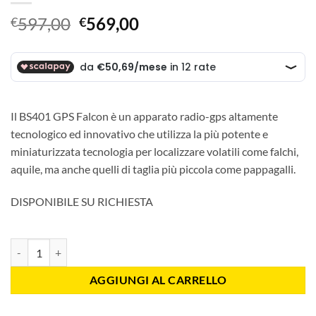
Il
Il
597,00
569,00
€
€
prezzo
prezzo
originale
attuale
era:
è:
€597,00.
€569,00.
Il BS401 GPS Falcon è un apparato radio-gps altamente
tecnologico ed innovativo che utilizza la più potente e
miniaturizzata tecnologia per localizzare volatili come falchi,
aquile, ma anche quelli di taglia più piccola come pappagalli.
DISPONIBILE SU RICHIESTA
BS401TR trasmettitore falco quantità
AGGIUNGI AL CARRELLO