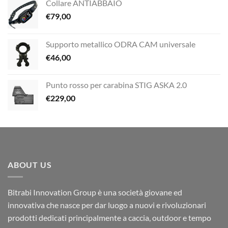
Collare ANTIABBAIO
€
79,00
Supporto metallico ODRA CAM universale
€
46,00
Punto rosso per carabina STIG ASKA 2.0
€
229,00
ABOUT US
Bitrabi Innovation Group è una società giovane ed
innovativa che nasce per dar luogo a nuovi e rivoluzionari
prodotti dedicati principalmente a caccia, outdoor e tempo