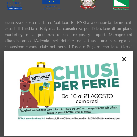
Sicurezza e sostenibilità nell'outdoor: BITRABI alla conquista dei mercati
esteri di Turchia e Bulgaria. La consulenza per l’ideazione di un piano
marketing e la presenza di un Temporary Export Management
affiancheranno l’Azienda nel definire ed attuare una strategia di
espansione commerciale nei mercati Turco e Bulgaro, con l’obiettivo di
garantire uno sviluppo stabile e duraturo.
×