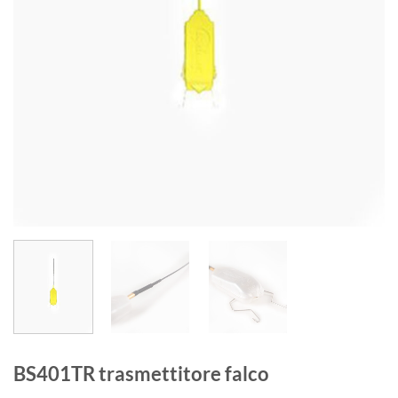
BS401TR trasmettitore falco