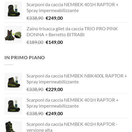
Scarponi da caccia NEMBEK 401H RAPTOR +
originale
attuale
Spray impermeabilizzante
era:
è:
Il
Il
€
338,90
€
249,00
€338,90.
€229,00.
prezzo
prezzo
Zaino trisacca gilet da caccia TRIO PRO PINK
originale
attuale
DONNA + Berretto BITRABI
era:
è:
Il
Il
€
189,00
€
149,00
€338,90.
€249,00.
prezzo
prezzo
originale
attuale
IN PRIMO PIANO
era:
è:
€189,00.
€149,00.
Scarponi da caccia NEMBEK NBK400L RAPTOR +
Spray impermeabilizzante
Il
Il
€
338,90
€
229,00
prezzo
prezzo
Scarponi da caccia NEMBEK 401H RAPTOR +
originale
attuale
Spray impermeabilizzante
era:
è:
Il
Il
€
338,90
€
249,00
€338,90.
€229,00.
prezzo
prezzo
Scarponi da caccia NEMBEK 401H RAPTOR -
originale
attuale
versione alta
era:
è: