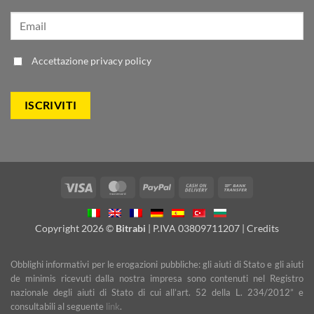
Accettazione
privacy policy
Visa
MasterCard
PayPal
Cash
Bank
On
Transfer
Delivery
Copyright 2026 ©
Bitrabi
| P.IVA 03809711207 |
Credits
Obblighi informativi per le erogazioni pubbliche: gli aiuti di Stato e gli aiuti
de minimis ricevuti dalla nostra impresa sono contenuti nel Registro
nazionale degli aiuti di Stato di cui all’art. 52 della L. 234/2012” e
consultabili al seguente
link
.