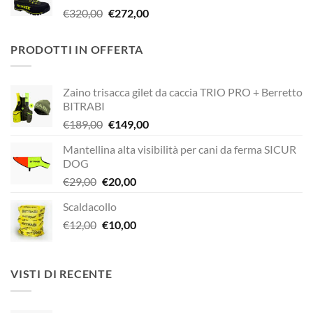
Il
Il
€
320,00
€
272,00
€338,90.
€249,00.
prezzo
prezzo
originale
attuale
PRODOTTI IN OFFERTA
era:
è:
€320,00.
€272,00.
Zaino trisacca gilet da caccia TRIO PRO + Berretto
BITRABI
Il
Il
€
189,00
€
149,00
prezzo
prezzo
Mantellina alta visibilità per cani da ferma SICUR
originale
attuale
DOG
era:
è:
Il
Il
€
29,00
€
20,00
€189,00.
€149,00.
prezzo
prezzo
Scaldacollo
originale
attuale
Il
Il
€
12,00
era:
€
10,00
è:
prezzo
prezzo
€29,00.
€20,00.
originale
attuale
era:
è:
VISTI DI RECENTE
€12,00.
€10,00.