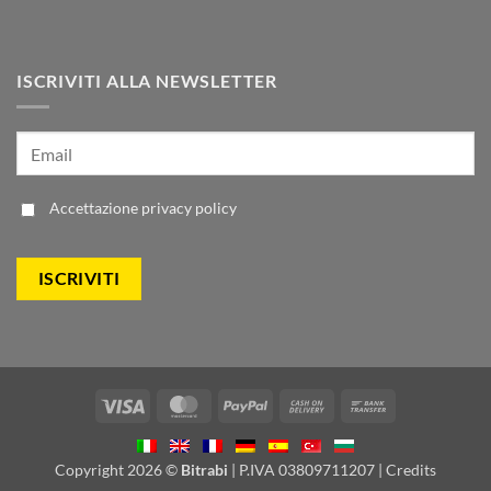
ISCRIVITI ALLA NEWSLETTER
Accettazione
privacy policy
Visa
MasterCard
PayPal
Cash
Bank
On
Transfer
Delivery
Copyright 2026 ©
Bitrabi
| P.IVA 03809711207 |
Credits