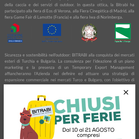
della caccia e dei servizi di outdoor. In questa ottica, la Bitrabì ha
partecipato alla fiera di Eos di Verona, alla Fiera Cinegètica di Madrid, alla
fiera Game Fair di Lamotte (Francia) e alla fiera Iwa di Norimberga.
Sicurezza e sostenibilità nell'outdoor: BITRABI alla conquista dei mercati
esteri di Turchia e Bulgaria. La consulenza per l’ideazione di un piano
marketing e la presenza di un Temporary Export Management
affiancheranno l’Azienda nel definire ed attuare una strategia di
espansione commerciale nei mercati Turco e Bulgaro, con l’obiettivo di
garantire uno sviluppo stabile e duraturo.
×