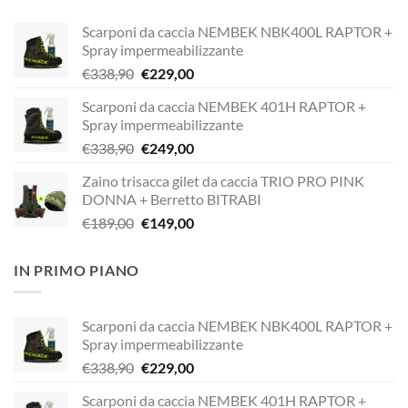
Scarponi da caccia NEMBEK NBK400L RAPTOR +
Spray impermeabilizzante
Il
Il
€
338,90
€
229,00
prezzo
prezzo
Scarponi da caccia NEMBEK 401H RAPTOR +
originale
attuale
Spray impermeabilizzante
era:
è:
Il
Il
€
338,90
€
249,00
€338,90.
€229,00.
prezzo
prezzo
Zaino trisacca gilet da caccia TRIO PRO PINK
originale
attuale
DONNA + Berretto BITRABI
era:
è:
Il
Il
€
189,00
€
149,00
€338,90.
€249,00.
prezzo
prezzo
originale
attuale
IN PRIMO PIANO
era:
è:
€189,00.
€149,00.
Scarponi da caccia NEMBEK NBK400L RAPTOR +
Spray impermeabilizzante
Il
Il
€
338,90
€
229,00
prezzo
prezzo
Scarponi da caccia NEMBEK 401H RAPTOR +
originale
attuale