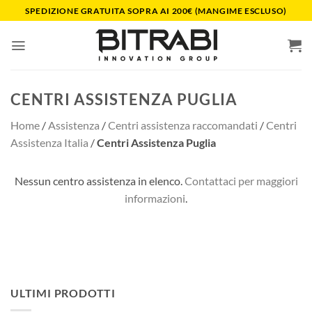
Salta
SPEDIZIONE GRATUITA SOPRA AI 200€ (MANGIME ESCLUSO)
ai
contenuti
CENTRI ASSISTENZA PUGLIA
Home
/
Assistenza
/
Centri assistenza raccomandati
/
Centri
Assistenza Italia
/
Centri Assistenza Puglia
Nessun centro assistenza in elenco.
Contattaci per maggiori
informazioni
.
ULTIMI PRODOTTI