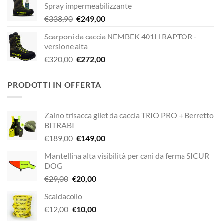
Spray impermeabilizzante
era:
è:
Il
Il
€
338,90
€
249,00
€338,90.
€229,00.
prezzo
prezzo
Scarponi da caccia NEMBEK 401H RAPTOR -
originale
attuale
versione alta
era:
è:
Il
Il
€
320,00
€
272,00
€338,90.
€249,00.
prezzo
prezzo
originale
attuale
PRODOTTI IN OFFERTA
era:
è:
€320,00.
€272,00.
Zaino trisacca gilet da caccia TRIO PRO + Berretto
BITRABI
Il
Il
€
189,00
€
149,00
prezzo
prezzo
Mantellina alta visibilità per cani da ferma SICUR
originale
attuale
DOG
era:
è:
Il
Il
€
29,00
€
20,00
€189,00.
€149,00.
prezzo
prezzo
Scaldacollo
originale
attuale
Il
Il
€
12,00
era:
€
10,00
è:
prezzo
prezzo
€29,00.
€20,00.