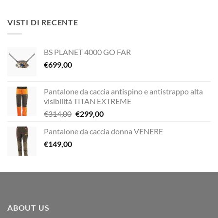
originale
attuale
era:
è:
VISTI DI RECENTE
€12,00.
€10,00.
BS PLANET 4000 GO FAR
€
699,00
Pantalone da caccia antispino e antistrappo alta
visibilità TITAN EXTREME
Il
Il
€
314,00
€
299,00
prezzo
prezzo
Pantalone da caccia donna VENERE
originale
attuale
€
149,00
era:
è:
€314,00.
€299,00.
ABOUT US