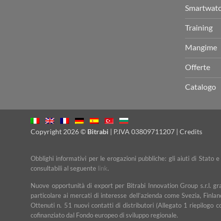
Smartwat
Training
Mangime
Offerte
Catalogo
Copyright 2026 ©
Bitrabi
| P.IVA 03809711207 |
Credits
Obblighi informativi per le erogazioni pubbliche: gli aiuti di Stato 
consultabili al seguente
link
.
Nuove opportunità di export per Bitrabi Innovation Group s.r.l. g
particolare ai mercati di interesse dell’azienda come Svezia, Finlan
Ottenuti n. 51 nuovi contatti di distributori (Allegato 1 riepilogo 
cofinanziato dal Fondo europeo di sviluppo regionale.