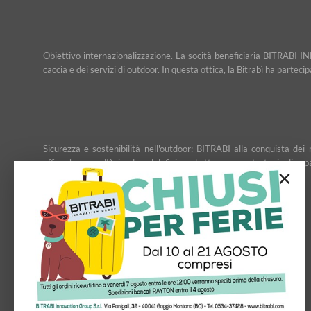
Obiettivo internazionalizzazione. La socità beneficiaria BITRABI IN
caccia e dei servizi di outdoor. In questa ottica, la Bitrabì ha partec
Sicurezza e sostenibilità nell'outdoor: BITRABI alla conquista d
affiancheranno l’Azienda nel definire ed attuare una strategia di esp
×