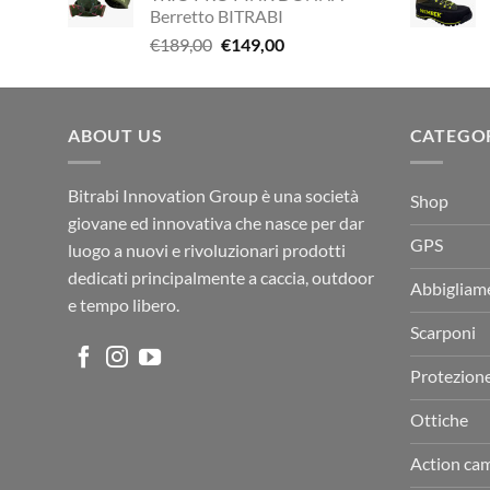
era:
è:
Berretto BITRABI
€338,90.
€249,00.
Il
Il
€
189,00
€
149,00
prezzo
prezzo
originale
attuale
era:
è:
ABOUT US
€189,00.
€149,00.
CATEGO
Bitrabi Innovation Group è una società
Shop
giovane ed innovativa che nasce per dar
GPS
luogo a nuovi e rivoluzionari prodotti
dedicati principalmente a caccia, outdoor
Abbigliam
e tempo libero.
Scarponi
Protezion
Ottiche
Action ca