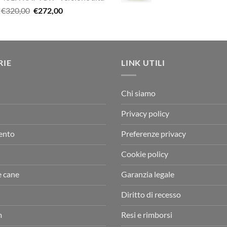
era:
è:
prezzo
pre
€29,00.
€20,
Il
Il
€
320,00
€
272,00
€338,90.
€249,00.
originale
attu
prezzo
prezzo
era:
è:
originale
attuale
€12,00.
€10,
era:
è:
€320,00.
€272,00.
RIE
LINK UTILI
Chi siamo
Privacy policy
ento
Preferenze privacy
Cookie policy
e cane
Garanzia legale
Diritto di recesso
m
Resi e rimborsi