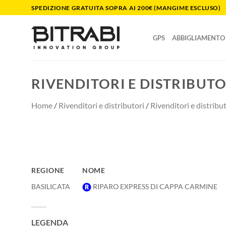
Salta
SPEDIZIONE GRATUITA SOPRA AI 200€ (MANGIME ESCLUSO)
ai
contenuti
GPS
ABBIGLIAMENTO
RIVENDITORI E DISTRIBUTO
Home
/
Rivenditori e distributori
/
Rivenditori e distribut
REGIONE
NOME
REGIONE
NOME
BASILICATA
RIPARO EXPRESS DI CAPPA CARMINE
LEGENDA