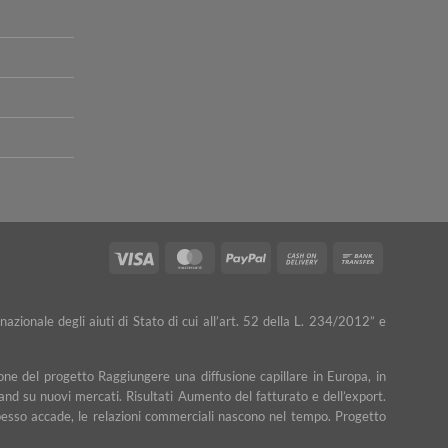
Visa
MasterCard
PayPal
Cash
Bank
On
Transfer
Delivery
nazionale degli aiuti di Stato di cui all’art. 52 della L. 234/2012” e
ne del progetto Raggiungere una diffusione capillare in Europa, in
rand su nuovi mercati. Risultati Aumento del fatturato e dell’export.
e spesso accade, le relazioni commerciali nascono nel tempo. Progetto