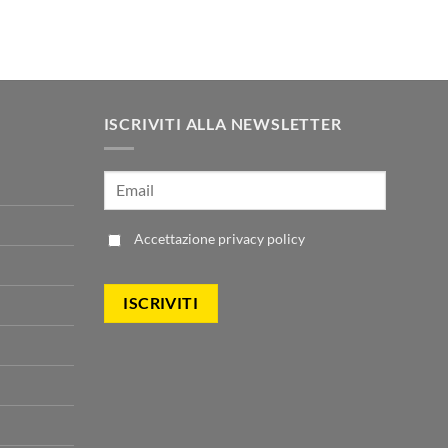
zzo
00.
ale
00.
ISCRIVITI ALLA NEWSLETTER
Accettazione
privacy policy