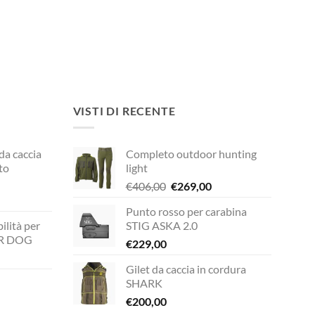
VISTI DI RECENTE
 da caccia
Completo outdoor hunting
to
light
Il
Il
€
406,00
€
269,00
prezzo
prezzo
Punto rosso per carabina
rezzo
originale
attuale
ilità per
STIG ASKA 2.0
ttuale
era:
è:
UR DOG
€
229,00
€406,00.
€269,00.
149,00.
Gilet da caccia in cordura
zzo
SHARK
ale
€
200,00