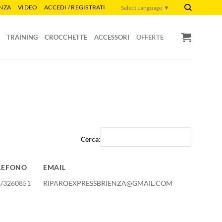
ENZA
VIDEO
ACCEDI / REGISTRATI
Select Language
▼
TRAINING
CROCCHETTE
ACCESSORI
OFFERTE
Cerca:
LEFONO
EMAIL
LEFONO
EMAIL
8/3260851
RIPAROEXPRESSBRIENZA@GMAIL.COM