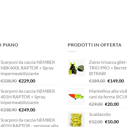
O PIANO
PRODOTTI IN OFFERTA
Scarponi da caccia NEMBEK
Zaino trisacca gilet
NBK400L RAPTOR + Spray
TRIO PRO + Berret
impermeabilizzante
BITRABI
Il
Il
Il
Il
€
338,90
€
229,00
€
189,00
€
149,00
prezzo
prezzo
prezzo
p
Scarponi da caccia NEMBEK
Mantellina alta visib
originale
attuale
originale
a
401H RAPTOR + Spray
cani da ferma SIC
era:
è:
era:
è:
impermeabilizzante
Il
Il
€
29,00
€
20,00
€338,90.
€229,00.
€189,00.
€
Il
Il
€
338,90
€
249,00
prezzo
pre
Scaldacollo
prezzo
prezzo
originale
attu
Scarponi da caccia NEMBEK
originale
attuale
Il
Il
€
12,00
era:
€
10,00
è:
401H RAPTOR - versione alta