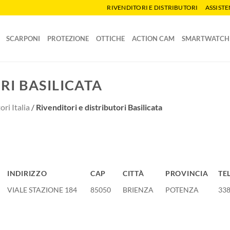
RIVENDITORI E DISTRIBUTORI
ASSIST
SCARPONI
PROTEZIONE
OTTICHE
ACTION CAM
SMARTWATCH
RI BASILICATA
ori Italia
/
Rivenditori e distributori Basilicata
INDIRIZZO
CAP
CITTÀ
PROVINCIA
TE
INDIRIZZO
CAP
CITTÀ
PROVINCIA
TE
VIALE STAZIONE 184
85050
BRIENZA
POTENZA
33