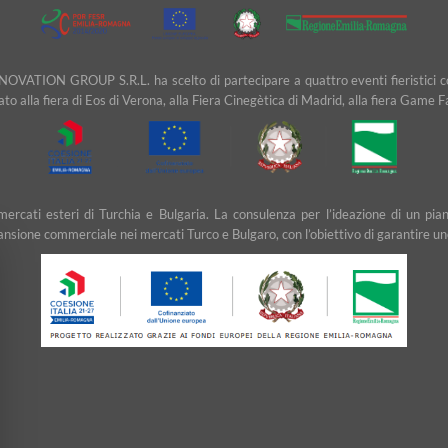
NOVATION GROUP S.R.L. ha scelto di partecipare a quattro eventi fieristici cons
ipato alla fiera di Eos di Verona, alla Fiera Cinegètica di Madrid, alla fiera Game 
ei mercati esteri di Turchia e Bulgaria. La consulenza per l’ideazione di u
ansione commerciale nei mercati Turco e Bulgaro, con l’obiettivo di garantire un