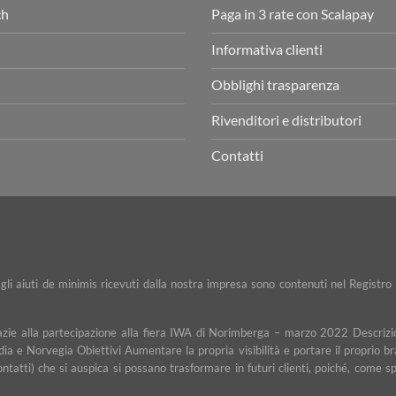
ch
Paga in 3 rate con Scalapay
Informativa clienti
Obblighi trasparenza
Rivenditori e distributori
Contatti
e gli aiuti de minimis ricevuti dalla nostra impresa sono contenuti nel Registro 
razie alla partecipazione alla fiera IWA di Norimberga – marzo 2022 Descrizio
dia e Norvegia Obiettivi Aumentare la propria visibilità e portare il proprio b
contatti) che si auspica si possano trasformare in futuri clienti, poiché, com