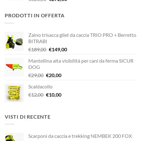
prezzo
prezzo
originale
attuale
PRODOTTI IN OFFERTA
era:
è:
€320,00.
€272,00.
Zaino trisacca gilet da caccia TRIO PRO + Berretto
BITRABI
Il
Il
€
189,00
€
149,00
prezzo
prezzo
Mantellina alta visibilità per cani da ferma SICUR
originale
attuale
DOG
era:
è:
Il
Il
€
29,00
€
20,00
€189,00.
€149,00.
prezzo
prezzo
Scaldacollo
originale
attuale
Il
Il
€
12,00
era:
€
10,00
è:
prezzo
prezzo
€29,00.
€20,00.
originale
attuale
era:
è:
VISTI DI RECENTE
€12,00.
€10,00.
Scarponi da caccia e trekking NEMBEK 200 FOX