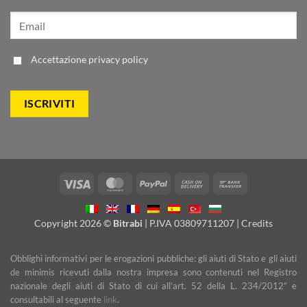
Accettazione
privacy policy
Visa
MasterCard
PayPal
Cash
Bank
On
Transfer
Delivery
Copyright 2026 ©
Bitrabi
| P.IVA 03809711207 |
Credits
Obblighi informativi per le erogazioni pubbliche: gli aiuti di Stato e gli aiuti
de minimis ricevuti dalla nostra impresa sono contenuti nel Registro
nazionale degli aiuti di Stato di cui all’art. 52 della L. 234/2012” e
consultabili al seguente
link
.