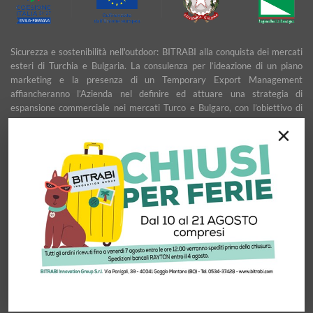
Sicurezza e sostenibilità nell'outdoor: BITRABI alla conquista dei mercati
esteri di Turchia e Bulgaria. La consulenza per l’ideazione di un piano
marketing e la presenza di un Temporary Export Management
affiancheranno l’Azienda nel definire ed attuare una strategia di
espansione commerciale nei mercati Turco e Bulgaro, con l’obiettivo di
garantire uno sviluppo stabile e duraturo.
×