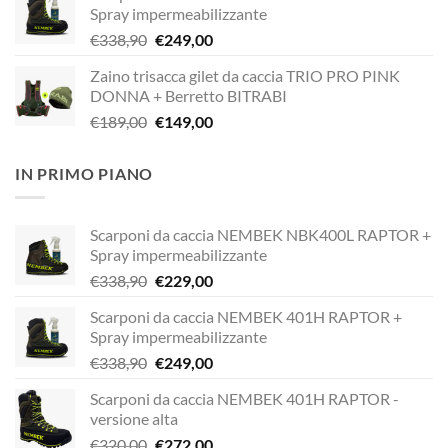
Spray impermeabilizzante
era:
è:
Il
Il
€
338,90
€
249,00
€338,90.
€229,00.
prezzo
prezzo
Zaino trisacca gilet da caccia TRIO PRO PINK
originale
attuale
DONNA + Berretto BITRABI
era:
è:
Il
Il
€
189,00
€
149,00
€338,90.
€249,00.
prezzo
prezzo
originale
attuale
IN PRIMO PIANO
era:
è:
€189,00.
€149,00.
Scarponi da caccia NEMBEK NBK400L RAPTOR +
Spray impermeabilizzante
Il
Il
€
338,90
€
229,00
prezzo
prezzo
Scarponi da caccia NEMBEK 401H RAPTOR +
originale
attuale
Spray impermeabilizzante
era:
è:
Il
Il
€
338,90
€
249,00
€338,90.
€229,00.
prezzo
prezzo
Scarponi da caccia NEMBEK 401H RAPTOR -
originale
attuale
versione alta
era:
è:
Il
Il
€
320,00
€
272,00
€338,90.
€249,00.