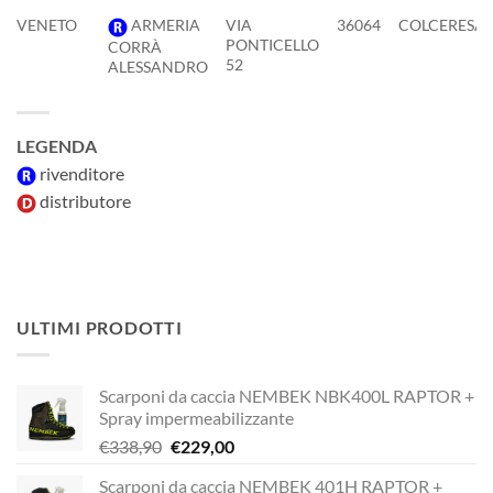
VENETO
ARMERIA
VIA
36064
COLCERESA
PONTICELLO
CORRÀ
52
ALESSANDRO
LEGENDA
rivenditore
distributore
ULTIMI PRODOTTI
Scarponi da caccia NEMBEK NBK400L RAPTOR +
Spray impermeabilizzante
Il
Il
€
338,90
€
229,00
prezzo
prezzo
Scarponi da caccia NEMBEK 401H RAPTOR +
originale
attuale