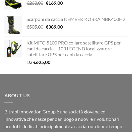
Il
Il
€
263,00
€
169,00
prezzo
prezzo
originale
attuale
Scarponi da caccia NEMBEK KOBRA NBK400H2
era:
è:
Il
Il
€
505,00
€
389,00
€263,00.
€169,00.
prezzo
prezzo
originale
attuale
Kit MITO 5100 PRO collare satellitare GPS per
era:
è:
cani da caccia + 103 LEGEND localizzatore
€505,00.
€389,00.
satellitare GPS per cani da caccia
Da
€
625,00
ABOUT US
Bitrabi Innovation Group è una società giovane ed
innovativa che nasce per dar luogo a nuovi e rivoluzionari
prodotti dedicati principalmente a caccia, outdoor e tempo