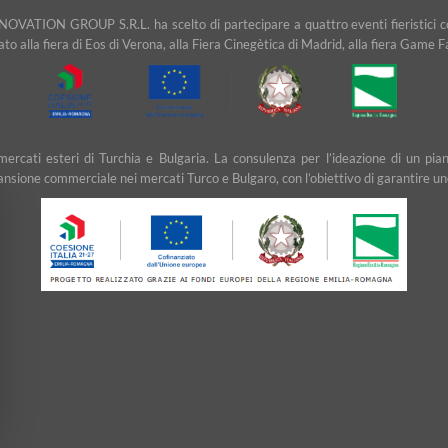
NOVATION GROUP S.R.L. ha scelto di partecipare a quattro eventi fieristici cons
ipato alla fiera di Eos di Verona, alla Fiera Cinegètica di Madrid, alla fiera Game 
ei mercati esteri di Turchia e Bulgaria. La consulenza per l’ideazione di u
ansione commerciale nei mercati Turco e Bulgaro, con l’obiettivo di garantire un