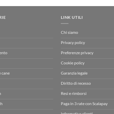
originale
attuale
€12,00.
€10,
era:
è:
€320,00.
€272,00.
RIE
LINK UTILI
Chi siamo
Privacy policy
ento
Preferenze privacy
Cookie policy
e cane
Garanzia legale
Diritto di recesso
m
Resi e rimborsi
ch
Paga in 3 rate con Scalapay
Informativa clienti