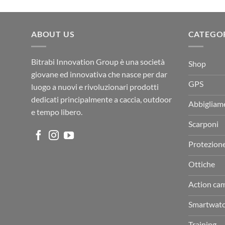
prezzo
prezzo
originale
attuale
era:
è:
ABOUT US
€189,00.
€149,00.
CATEGO
Bitrabi Innovation Group è una società
Shop
giovane ed innovativa che nasce per dar
GPS
luogo a nuovi e rivoluzionari prodotti
dedicati principalmente a caccia, outdoor
Abbigliam
e tempo libero.
Scarponi
Protezion
Ottiche
Action ca
Smartwat
Training