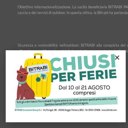
Obiettivo internazionalizzazione. La socità beneficiaria BITRABI IN
caccia e dei servizi di outdoor. In questa ottica, la Bitrabì ha partec
Sicurezza e sostenibilità nell'outdoor: BITRABI alla conquista d
affiancheranno l’Azienda nel definire ed attuare una strategia di esp
×