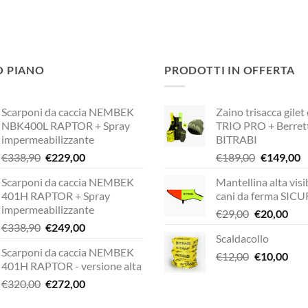
O PIANO
PRODOTTI IN OFFERTA
Scarponi da caccia NEMBEK
Zaino trisacca gilet
NBK400L RAPTOR + Spray
TRIO PRO + Berret
impermeabilizzante
BITRABI
Il
Il
Il
Il
€
338,90
€
229,00
€
189,00
€
149,00
prezzo
prezzo
prezzo
p
Scarponi da caccia NEMBEK
Mantellina alta visib
originale
attuale
originale
a
401H RAPTOR + Spray
cani da ferma SIC
era:
è:
era:
è:
impermeabilizzante
Il
Il
€
29,00
€
20,00
€338,90.
€229,00.
€189,00.
€
Il
Il
€
338,90
€
249,00
prezzo
pre
Scaldacollo
prezzo
prezzo
originale
attu
Scarponi da caccia NEMBEK
originale
attuale
Il
Il
€
12,00
era:
€
10,00
è:
401H RAPTOR - versione alta
era:
è:
prezzo
pre
€29,00.
€20,
Il
Il
€
320,00
€
272,00
€338,90.
€249,00.
originale
attu
prezzo
prezzo
era:
è: