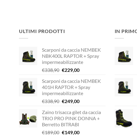
ULTIMI PRODOTTI
IN PRIM
Scarponi da caccia NEMBEK
NBK400L RAPTOR + Spray
impermeabilizzante
Il
Il
€
338,90
€
229,00
prezzo
prezzo
Scarponi da caccia NEMBEK
originale
attuale
401H RAPTOR + Spray
era:
è:
impermeabilizzante
€338,90.
€229,00.
Il
Il
€
338,90
€
249,00
prezzo
prezzo
Zaino trisacca gilet da caccia
originale
attuale
TRIO PRO PINK DONNA +
era:
è:
Berretto BITRABI
€338,90.
€249,00.
Il
Il
€
189,00
€
149,00