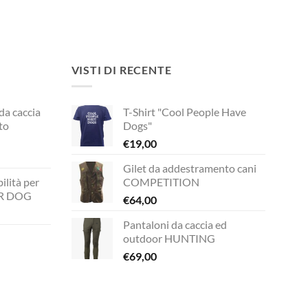
VISTI DI RECENTE
 da caccia
T-Shirt "Cool People Have
to
Dogs"
€
19,00
Gilet da addestramento cani
rezzo
ilità per
COMPETITION
ttuale
UR DOG
€
64,00
149,00.
Pantaloni da caccia ed
zzo
outdoor HUNTING
ale
€
69,00
zzo
00.
ale