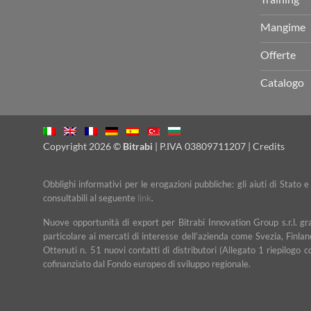
Mangime
Offerte
Catalogo
Copyright 2026 ©
Bitrabi
| P.IVA 03809711207 |
Credits
Obblighi informativi per le erogazioni pubbliche: gli aiuti di Stato 
consultabili al seguente
link
.
Nuove opportunità di export per Bitrabi Innovation Group s.r.l. g
particolare ai mercati di interesse dell’azienda come Svezia, Finlan
Ottenuti n. 51 nuovi contatti di distributori (Allegato 1 riepilogo 
cofinanziato dal Fondo europeo di sviluppo regionale.