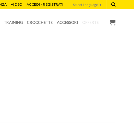
ENZA
VIDEO
ACCEDI / REGISTRATI
Select Language
▼
TRAINING
CROCCHETTE
ACCESSORI
OFFERTE