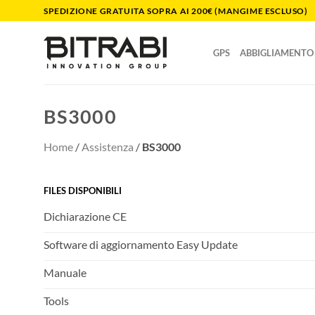
Salta
SPEDIZIONE GRATUITA SOPRA AI 200€ (MANGIME ESCLUSO)
ai
contenuti
GPS
ABBIGLIAMENTO
BS3000
Home
/
Assistenza
/
BS3000
FILES DISPONIBILI
Dichiarazione CE
Software di aggiornamento Easy Update
Manuale
Tools