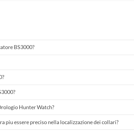
izzatore BS3000?
0?
BS3000?
 Orologio Hunter Watch?
 piu essere preciso nella localizzazione dei collari?