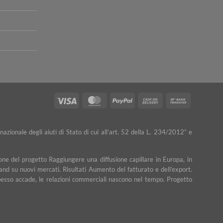
Visa
MasterCard
PayPal
Cash
Bank
On
Transfer
Delivery
nazionale degli aiuti di Stato di cui all’art. 52 della L. 234/2012” e
ne del progetto Raggiungere una diffusione capillare in Europa, in
rand su nuovi mercati. Risultati Aumento del fatturato e dell’export.
e spesso accade, le relazioni commerciali nascono nel tempo. Progetto