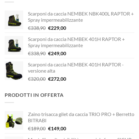
€189,00.
€149,00.
Scarponi da caccia NEMBEK NBK400L RAPTOR +
Spray impermeabilizzante
Il
Il
€
338,90
€
229,00
prezzo
prezzo
Scarponi da caccia NEMBEK 401H RAPTOR +
originale
attuale
Spray impermeabilizzante
era:
è:
Il
Il
€
338,90
€
249,00
€338,90.
€229,00.
prezzo
prezzo
Scarponi da caccia NEMBEK 401H RAPTOR -
originale
attuale
versione alta
era:
è:
Il
Il
€
320,00
€
272,00
€338,90.
€249,00.
prezzo
prezzo
originale
attuale
PRODOTTI IN OFFERTA
era:
è:
€320,00.
€272,00.
Zaino trisacca gilet da caccia TRIO PRO + Berretto
BITRABI
Il
Il
€
189,00
€
149,00
prezzo
prezzo