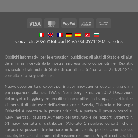
Visa
MasterCard
PayPal
Cash
Bank
On
Transfer
Delivery
Copyright 2026 ©
Bitrabi
| P.IVA 03809711207 |
Credits
Obblighi informativi per le erogazioni pubbliche: gli aiuti di Stato e gli aiuti
de minimis ricevuti dalla nostra impresa sono contenuti nel Registro
nazionale degli aiuti di Stato di cui all’art. 52 della L. 234/2012” e
consultabili al seguente
link
.
Nuove opportunità di export per Bitrabi Innovation Group s.r.l. grazie alla
partecipazione alla fiera IWA di Norimberga – marzo 2022 Descrizione
del progetto Raggiungere una diffusione capillare in Europa, in particolare
ai mercati di interesse dell’azienda come Svezia, Finlandia e Norvegia
Obiettivi Aumentare la propria visibilità e portare il proprio brand su
nuovi mercati. Risultati Aumento del fatturato e dell’export. Ottenuti n.
51 nuovi contatti di distributori (Allegato 1 riepilogo contatti) che si
auspica si possano trasformare in futuri clienti, poiché, come spesso
accade, le relazioni commerciali nascono nel tempo. Progetto cofinanziato