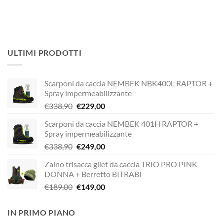
ULTIMI PRODOTTI
Scarponi da caccia NEMBEK NBK400L RAPTOR +
Spray impermeabilizzante
Il
Il
€
338,90
€
229,00
prezzo
prezzo
Scarponi da caccia NEMBEK 401H RAPTOR +
originale
attuale
Spray impermeabilizzante
era:
è:
Il
Il
€
338,90
€
249,00
€338,90.
€229,00.
prezzo
prezzo
Zaino trisacca gilet da caccia TRIO PRO PINK
originale
attuale
DONNA + Berretto BITRABI
era:
è:
Il
Il
€
189,00
€
149,00
€338,90.
€249,00.
prezzo
prezzo
originale
attuale
IN PRIMO PIANO
era:
è: