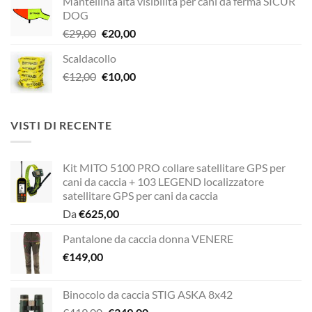
Mantellina alta visibilità per cani da ferma SICUR
originale
attuale
DOG
era:
è:
Il
Il
€
29,00
€
20,00
€189,00.
€149,00.
prezzo
prezzo
Scaldacollo
originale
attuale
Il
Il
€
12,00
era:
€
10,00
è:
prezzo
prezzo
€29,00.
€20,00.
originale
attuale
era:
è:
VISTI DI RECENTE
€12,00.
€10,00.
Kit MITO 5100 PRO collare satellitare GPS per
cani da caccia + 103 LEGEND localizzatore
satellitare GPS per cani da caccia
Da
€
625,00
Pantalone da caccia donna VENERE
€
149,00
Binocolo da caccia STIG ASKA 8x42
Il
Il