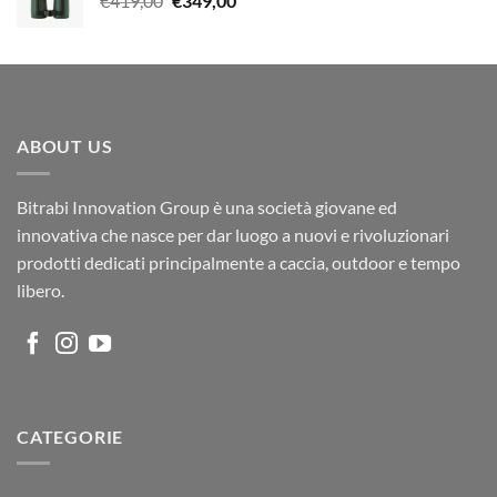
€
419,00
€
349,00
prezzo
prezzo
originale
attuale
era:
è:
€419,00.
€349,00.
ABOUT US
Bitrabi Innovation Group è una società giovane ed
innovativa che nasce per dar luogo a nuovi e rivoluzionari
prodotti dedicati principalmente a caccia, outdoor e tempo
libero.
CATEGORIE