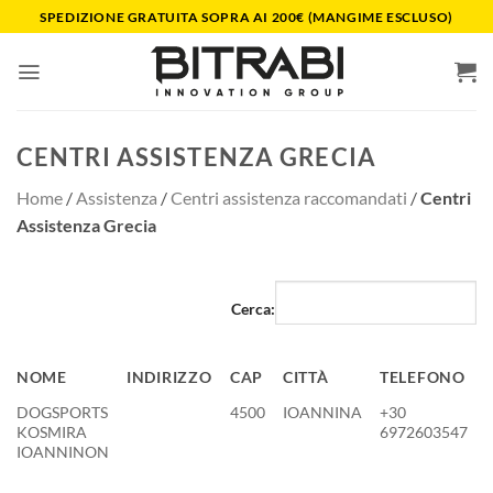
Salta
SPEDIZIONE GRATUITA SOPRA AI 200€ (MANGIME ESCLUSO)
ai
contenuti
CENTRI ASSISTENZA GRECIA
Home
/
Assistenza
/
Centri assistenza raccomandati
/
Centri
Assistenza Grecia
Cerca:
NOME
INDIRIZZO
CAP
CITTÀ
TELEFONO
NOME
INDIRIZZO
CAP
CITTÀ
TELEFONO
DOGSPORTS
4500
IOANNINA
+30
KOSMIRA
6972603547
IOANNINON