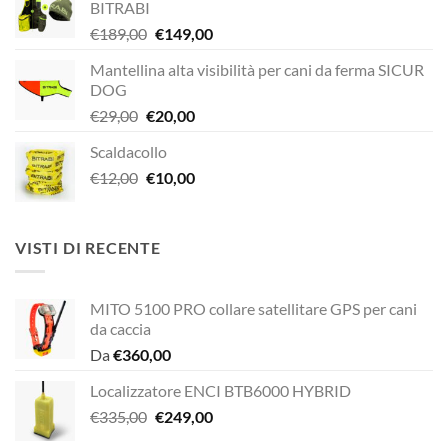
BITRABI
Il
Il
€
189,00
€
149,00
prezzo
prezzo
Mantellina alta visibilità per cani da ferma SICUR
originale
attuale
DOG
era:
è:
Il
Il
€
29,00
€
20,00
€189,00.
€149,00.
prezzo
prezzo
Scaldacollo
originale
attuale
Il
Il
€
12,00
era:
€
10,00
è:
prezzo
prezzo
€29,00.
€20,00.
originale
attuale
era:
è:
VISTI DI RECENTE
€12,00.
€10,00.
MITO 5100 PRO collare satellitare GPS per cani
da caccia
Da
€
360,00
Localizzatore ENCI BTB6000 HYBRID
Il
Il
€
335,00
€
249,00
prezzo
prezzo