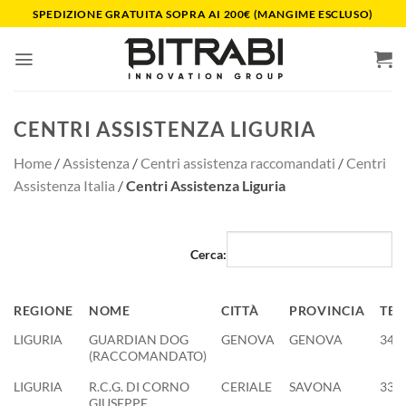
Salta
SPEDIZIONE GRATUITA SOPRA AI 200€ (MANGIME ESCLUSO)
ai
contenuti
CENTRI ASSISTENZA LIGURIA
Home
/
Assistenza
/
Centri assistenza raccomandati
/
Centri
Assistenza Italia
/
Centri Assistenza Liguria
Cerca:
REGIONE
NOME
CITTÀ
PROVINCIA
TEL.
REGIONE
NOME
CITTÀ
PROVINCIA
TEL.
LIGURIA
GUARDIAN DOG
GENOVA
GENOVA
348
(RACCOMANDATO)
LIGURIA
R.C.G. DI CORNO
CERIALE
SAVONA
338
GIUSEPPE