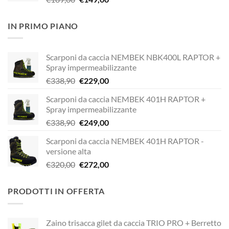
prezzo
prezzo
originale
attuale
IN PRIMO PIANO
era:
è:
€189,00.
€149,00.
Scarponi da caccia NEMBEK NBK400L RAPTOR +
Spray impermeabilizzante
Il
Il
€
338,90
€
229,00
prezzo
prezzo
Scarponi da caccia NEMBEK 401H RAPTOR +
originale
attuale
Spray impermeabilizzante
era:
è:
Il
Il
€
338,90
€
249,00
€338,90.
€229,00.
prezzo
prezzo
Scarponi da caccia NEMBEK 401H RAPTOR -
originale
attuale
versione alta
era:
è:
Il
Il
€
320,00
€
272,00
€338,90.
€249,00.
prezzo
prezzo
originale
attuale
PRODOTTI IN OFFERTA
era:
è:
€320,00.
€272,00.
Zaino trisacca gilet da caccia TRIO PRO + Berretto