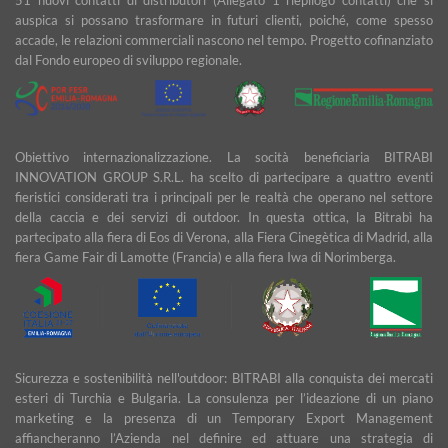
51 nuovi contatti di distributori (Allegato 1 riepilogo contatti) che si
auspica si possano trasformare in futuri clienti, poiché, come spesso
accade, le relazioni commerciali nascono nel tempo. Progetto cofinanziato
dal Fondo europeo di sviluppo regionale.
Obiettivo internazionalizzazione. La socità beneficiaria BITRABI
INNOVATION GROUP S.R.L. ha scelto di partecipare a quattro eventi
fieristici considerati tra i principali per le realtà che operano nel settore
della caccia e dei servizi di outdoor. In questa ottica, la Bitrabì ha
partecipato alla fiera di Eos di Verona, alla Fiera Cinegètica di Madrid, alla
fiera Game Fair di Lamotte (Francia) e alla fiera Iwa di Norimberga.
Sicurezza e sostenibilità nell'outdoor: BITRABI alla conquista dei mercati
esteri di Turchia e Bulgaria. La consulenza per l’ideazione di un piano
marketing e la presenza di un Temporary Export Management
affiancheranno l’Azienda nel definire ed attuare una strategia di