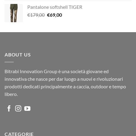
originale
attuale
Pantalone softshell TIGER
era:
è:
Il
Il
€
179,00
€
69,00
€335,00.
€249,00.
prezzo
prezzo
originale
attuale
era:
è:
€179,00.
€69,00.
ABOUT US
Bitrabi Innovation Group è una società giovane ed
innovativa che nasce per dar luogo a nuovi e rivoluzionari
prodotti dedicati principalmente a caccia, outdoor e tempo
libero.
CATEGORIE