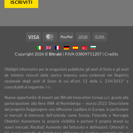
Visa
MasterCard
PayPal
Cash
Bank
On
Transfer
Delivery
Copyright 2026 ©
Bitrabi
| P.IVA 03809711207 |
Credits
Obblighi informativi per le erogazioni pubbliche: gli aiuti di Stato e gli aiuti
de minimis ricevuti dalla nostra impresa sono contenuti nel Registro
nazionale degli aiuti di Stato di cui all’art. 52 della L. 234/2012” e
consultabili al seguente
link
.
Nuove opportunità di export per Bitrabi Innovation Group s.r.l. grazie alla
partecipazione alla fiera IWA di Norimberga – marzo 2022 Descrizione
del progetto Raggiungere una diffusione capillare in Europa, in particolare
ai mercati di interesse dell’azienda come Svezia, Finlandia e Norvegia
Obiettivi Aumentare la propria visibilità e portare il proprio brand su
nuovi mercati. Risultati Aumento del fatturato e dell’export. Ottenuti n.