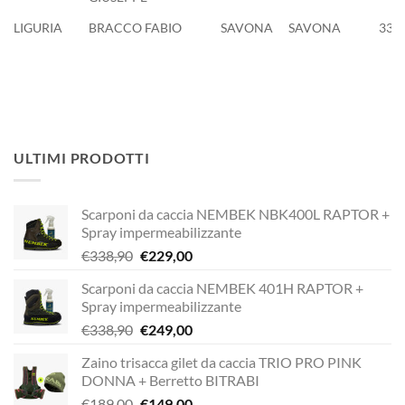
LIGURIA
BRACCO FABIO
SAVONA
SAVONA
338
ULTIMI PRODOTTI
Scarponi da caccia NEMBEK NBK400L RAPTOR +
Spray impermeabilizzante
Il
Il
€
338,90
€
229,00
prezzo
prezzo
Scarponi da caccia NEMBEK 401H RAPTOR +
originale
attuale
Spray impermeabilizzante
era:
è:
Il
Il
€
338,90
€
249,00
€338,90.
€229,00.
prezzo
prezzo
Zaino trisacca gilet da caccia TRIO PRO PINK
originale
attuale
DONNA + Berretto BITRABI
era:
è:
Il
Il
€
189,00
€
149,00
€338,90.
€249,00.