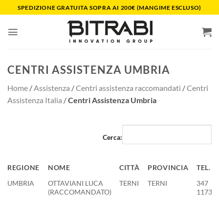
Salta
SPEDIZIONE GRATUITA SOPRA AI 200€ (MANGIME ESCLUSO)
ai
contenuti
CENTRI ASSISTENZA UMBRIA
Home
/
Assistenza
/
Centri assistenza raccomandati
/
Centri
Assistenza Italia
/
Centri Assistenza Umbria
Cerca:
REGIONE
NOME
CITTÀ
PROVINCIA
TEL.
REGIONE
NOME
CITTÀ
PROVINCIA
TEL.
UMBRIA
OTTAVIANI LUCA
TERNI
TERNI
347
(RACCOMANDATO)
11734