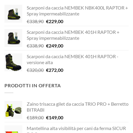
Scarponi da caccia NEMBEK NBK400L RAPTOR +
Spray impermeabilizzante
Il
Il
€
338,90
€
229,00
prezzo
prezzo
Scarponi da caccia NEMBEK 401H RAPTOR +
originale
attuale
Spray impermeabilizzante
era:
è:
Il
Il
€
338,90
€
249,00
€338,90.
€229,00.
prezzo
prezzo
Scarponi da caccia NEMBEK 401H RAPTOR -
originale
attuale
versione alta
era:
è:
Il
Il
€
320,00
€
272,00
€338,90.
€249,00.
prezzo
prezzo
originale
attuale
PRODOTTI IN OFFERTA
era:
è:
€320,00.
€272,00.
Zaino trisacca gilet da caccia TRIO PRO + Berretto
BITRABI
Il
Il
€
189,00
€
149,00
prezzo
prezzo
Mantellina alta visibilità per cani da ferma SICUR
originale
attuale