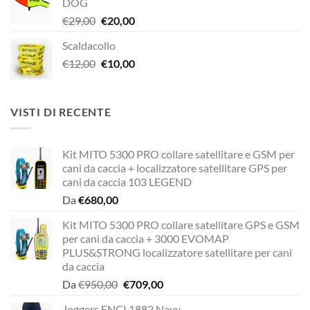
DOG
era:
è:
Il
Il
€
29,00
€
20,00
€189,00.
€149,00.
prezzo
prezzo
Scaldacollo
originale
attuale
Il
Il
€
12,00
era:
€
10,00
è:
prezzo
prezzo
€29,00.
€20,00.
originale
attuale
era:
è:
VISTI DI RECENTE
€12,00.
€10,00.
Kit MITO 5300 PRO collare satellitare e GSM per
cani da caccia + localizzatore satellitare GPS per
cani da caccia 103 LEGEND
Da
€
680,00
Kit MITO 5300 PRO collare satellitare GPS e GSM
per cani da caccia + 3000 EVOMAP
PLUS&STRONG localizzatore satellitare per cani
da caccia
Il
Il
Da
€
950,00
€
709,00
prezzo
prezzo
Joggers ENCI 1882 Navy