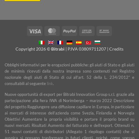
Visa
MasterCard
PayPal
Cash
Bank
On
Transfer
Delivery
Copyright 2026 ©
Bitrabi
| P.IVA 03809711207 |
Credits
Obblighi informativi per le erogazioni pubbliche: gli aiuti di Stato e gli aiuti
de minimis ricevuti dalla nostra impresa sono contenuti nel Registro
nazionale degli aiuti di Stato di cui all’art. 52 della L. 234/2012” e
consultabili al seguente
link
.
Nuove opportunità di export per Bitrabi Innovation Group s.r.l. grazie alla
partecipazione alla fiera IWA di Norimberga – marzo 2022 Descrizione
del progetto Raggiungere una diffusione capillare in Europa, in particolare
ai mercati di interesse dell’azienda come Svezia, Finlandia e Norvegia
Obiettivi Aumentare la propria visibilità e portare il proprio brand su
nuovi mercati. Risultati Aumento del fatturato e dell’export. Ottenuti n.
51 nuovi contatti di distributori (Allegato 1 riepilogo contatti) che si
auspica si possano trasformare in futuri clienti, poiché, come spesso