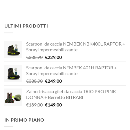
ULTIMI PRODOTTI
Scarponi da caccia NEMBEK NBK400L RAPTOR +
Spray impermeabilizzante
Il
Il
€
338,90
€
229,00
prezzo
prezzo
Scarponi da caccia NEMBEK 401H RAPTOR +
originale
attuale
Spray impermeabilizzante
era:
è:
Il
Il
€
338,90
€
249,00
€338,90.
€229,00.
prezzo
prezzo
Zaino trisacca gilet da caccia TRIO PRO PINK
originale
attuale
DONNA + Berretto BITRABI
era:
è:
Il
Il
€
189,00
€
149,00
€338,90.
€249,00.
prezzo
prezzo
originale
attuale
IN PRIMO PIANO
era:
è:
€189,00.
€149,00.