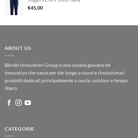
originale
attuale
€
45,00
era:
è:
€950,00.
€709,00.
ABOUT US
Bitrabi Innovation Group è una società giovane ed
innovativa che nasce per dar luogo a nuovi e rivoluzionari
prodotti dedicati principalmente a caccia, outdoor e tempo
libero.
CATEGORIE