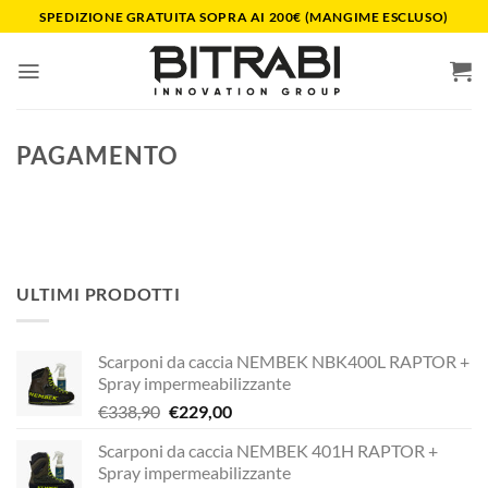
Salta
SPEDIZIONE GRATUITA SOPRA AI 200€ (MANGIME ESCLUSO)
ai
contenuti
PAGAMENTO
ULTIMI PRODOTTI
Scarponi da caccia NEMBEK NBK400L RAPTOR +
Spray impermeabilizzante
Il
Il
€
338,90
€
229,00
prezzo
prezzo
Scarponi da caccia NEMBEK 401H RAPTOR +
originale
attuale
Spray impermeabilizzante
era:
è: