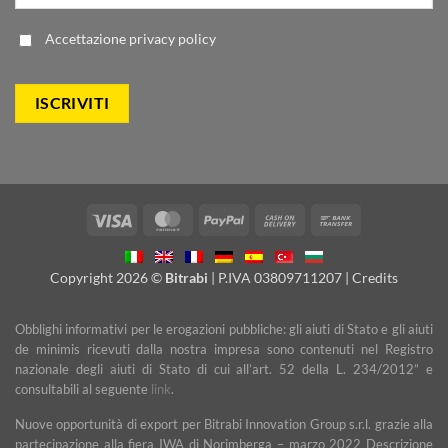
Accettazione
privacy policy
Visa
MasterCard
PayPal
Cash
Bank
On
Transfer
Delivery
Copyright 2026 ©
Bitrabi
| P.IVA 03809711207 |
Credits
Obblighi informativi per le erogazioni pubbliche: gli aiuti di Stato e gli aiuti
de minimis ricevuti dalla nostra impresa sono contenuti nel Registro
nazionale degli aiuti di Stato di cui all’art. 52 della L. 234/2012” e
consultabili al seguente
link
.
Nuove opportunità di export per Bitrabi Innovation Group s.r.l. grazie alla
partecipazione alla fiera IWA di Norimberga – marzo 2022 Descrizione