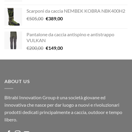
Scarponi da caccia NEMBEK KOBRA NBK400H2
Il
Il
€
505,00
€
389,00
prezzo
prezzo
originale
attuale
Pantalone da caccia antispino e antistrappo
era:
è:
VULKAN
€505,00.
€389,00.
Il
Il
€
200,00
€
149,00
prezzo
prezzo
originale
attuale
era:
è:
€200,00.
€149,00.
ABOUT US
Bitrabi Innovation Group è una società giovane ed
innovativa che nasce per dar luogo a nuovi e rivoluzionari
prodotti dedicati principalmente a caccia, outdoor e tempo
libero.