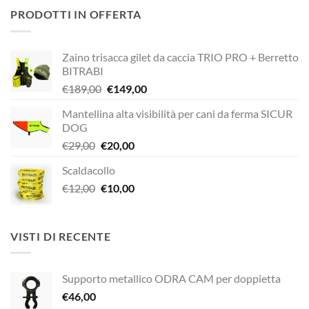
originale
attuale
PRODOTTI IN OFFERTA
era:
è:
€320,00.
€272,00.
Zaino trisacca gilet da caccia TRIO PRO + Berretto
BITRABI
Il
Il
€
189,00
€
149,00
prezzo
prezzo
Mantellina alta visibilità per cani da ferma SICUR
originale
attuale
DOG
era:
è:
Il
Il
€
29,00
€
20,00
€189,00.
€149,00.
prezzo
prezzo
Scaldacollo
originale
attuale
Il
Il
€
12,00
era:
€
10,00
è:
prezzo
prezzo
€29,00.
€20,00.
originale
attuale
era:
è:
VISTI DI RECENTE
€12,00.
€10,00.
Supporto metallico ODRA CAM per doppietta
€
46,00