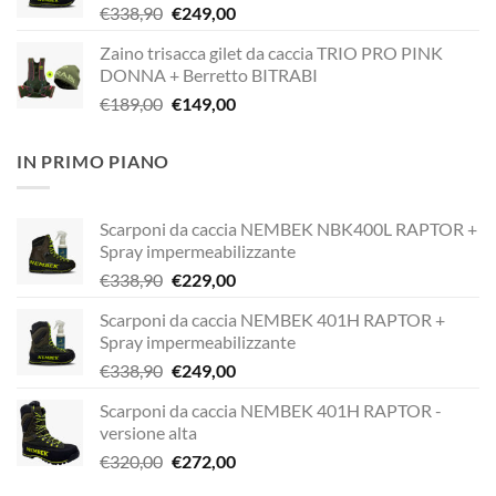
Il
Il
€
338,90
€
249,00
€338,90.
€229,00.
prezzo
prezzo
Zaino trisacca gilet da caccia TRIO PRO PINK
originale
attuale
DONNA + Berretto BITRABI
era:
è:
Il
Il
€
189,00
€
149,00
€338,90.
€249,00.
prezzo
prezzo
originale
attuale
IN PRIMO PIANO
era:
è:
€189,00.
€149,00.
Scarponi da caccia NEMBEK NBK400L RAPTOR +
Spray impermeabilizzante
Il
Il
€
338,90
€
229,00
prezzo
prezzo
Scarponi da caccia NEMBEK 401H RAPTOR +
originale
attuale
Spray impermeabilizzante
era:
è:
Il
Il
€
338,90
€
249,00
€338,90.
€229,00.
prezzo
prezzo
Scarponi da caccia NEMBEK 401H RAPTOR -
originale
attuale
versione alta
era:
è:
Il
Il
€
320,00
€
272,00
€338,90.
€249,00.
prezzo
prezzo