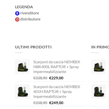
LEGENDA
rivenditore
distributore
ULTIMI PRODOTTI
IN PRIM
Scarponi da caccia NEMBEK
NBK400L RAPTOR + Spray
impermeabilizzante
Il
Il
€
338,90
€
229,00
prezzo
prezzo
Scarponi da caccia NEMBEK
originale
attuale
401H RAPTOR + Spray
era:
è:
impermeabilizzante
€338,90.
€229,00.
Il
Il
€
338,90
€
249,00
prezzo
prezzo