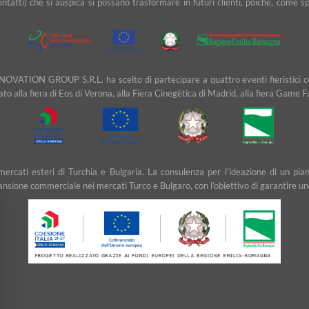
contatti) che si auspica si possano trasformare in futuri clienti, poiché, com
NOVATION GROUP S.R.L. ha scelto di partecipare a quattro eventi fieristici cons
ipato alla fiera di Eos di Verona, alla Fiera Cinegètica di Madrid, alla fiera Game 
ei mercati esteri di Turchia e Bulgaria. La consulenza per l’ideazione di u
ansione commerciale nei mercati Turco e Bulgaro, con l’obiettivo di garantire un