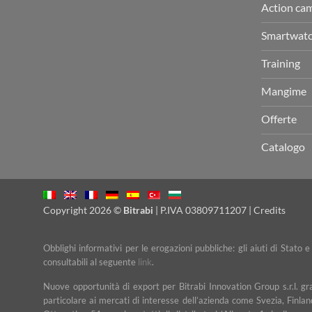
Action ca
Smartwat
Training
Mangime
Offerte
Catalogo
Copyright 2026 ©
Bitrabi
| P.IVA 03809711207 |
Credits
Obblighi informativi per le erogazioni pubbliche: gli aiuti di Stato 
consultabili al seguente
link
.
Nuove opportunità di export per Bitrabi Innovation Group s.r.l. g
particolare ai mercati di interesse dell’azienda come Svezia, Finlan