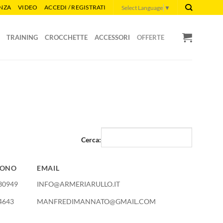
ENZA
VIDEO
ACCEDI / REGISTRATI
Select Language
▼
TRAINING
CROCCHETTE
ACCESSORI
OFFERTE
Cerca:
FONO
EMAIL
FONO
EMAIL
30949
INFO@ARMERIARULLO.IT
4643
MANFREDIMANNATO@GMAIL.COM