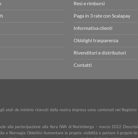
m
Resi e rimborsi
ch
Paga in 3 rate con Scalapay
Informativa clienti
Obblighi trasparenza
Rivenditori e distributori
Contatti
e gli aiuti de minimis ricevuti dalla nostra impresa sono contenuti nel Registro 
razie alla partecipazione alla fiera IWA di Norimberga – marzo 2022 Descrizio
dia e Norvegia Obiettivi Aumentare la propria visibilità e portare il proprio b