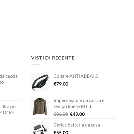
VISTI DI RECENTE
 da caccia
Collare ANTIABBAIO
to
€
79,00
Impermeabile da caccia e
rezzo
tempo libero BULL
ilità per
ttuale
UR DOG
Il
Il
€
86,00
€
49,00
prezzo
prezzo
149,00.
Carica batteria da casa
zzo
originale
attuale
ale
€
55,00
era:
è: