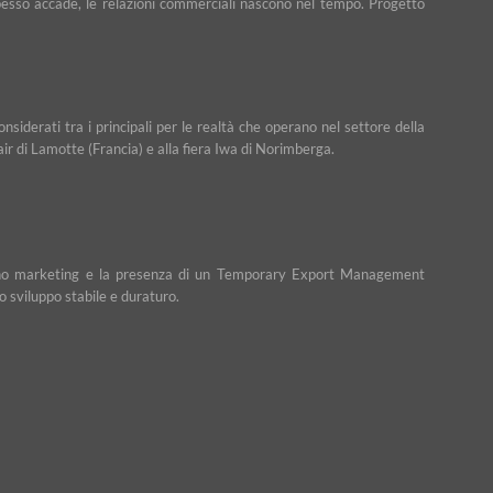
e spesso accade, le relazioni commerciali nascono nel tempo. Progetto
iderati tra i principali per le realtà che operano nel settore della
Fair di Lamotte (Francia) e alla fiera Iwa di Norimberga.
n piano marketing e la presenza di un Temporary Export Management
o sviluppo stabile e duraturo.