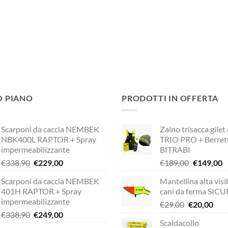
O PIANO
PRODOTTI IN OFFERTA
Scarponi da caccia NEMBEK
Zaino trisacca gilet
NBK400L RAPTOR + Spray
TRIO PRO + Berret
impermeabilizzante
BITRABI
Il
Il
Il
Il
€
338,90
€
229,00
€
189,00
€
149,00
prezzo
prezzo
prezzo
p
Scarponi da caccia NEMBEK
Mantellina alta visib
originale
attuale
originale
a
401H RAPTOR + Spray
cani da ferma SIC
era:
è:
era:
è:
impermeabilizzante
Il
Il
€
29,00
€
20,00
€338,90.
€229,00.
€189,00.
€
Il
Il
€
338,90
€
249,00
prezzo
pre
Scaldacollo
prezzo
prezzo
originale
attu