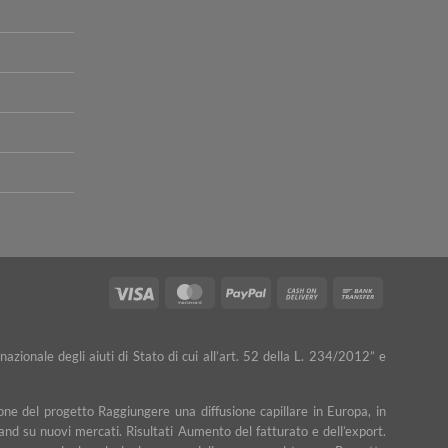
Visa
MasterCard
PayPal
Cash
Bank
On
Transfer
Delivery
nazionale degli aiuti di Stato di cui all’art. 52 della L. 234/2012” e
ne del progetto Raggiungere una diffusione capillare in Europa, in
rand su nuovi mercati. Risultati Aumento del fatturato e dell’export.