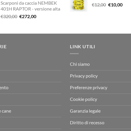
Scarponi da caccia NEMBEK
originale
attuale
Il
Il
€
12,00
era:
€
10,00
è:
401H RAPTOR - versione alta
era:
è:
prezzo
pre
€29,00.
€20,
Il
Il
€
320,00
€
272,00
€338,90.
€249,00.
originale
attu
prezzo
prezzo
era:
è:
originale
attuale
€12,00.
€10,
era:
è:
€320,00.
€272,00.
RIE
LINK UTILI
Chi siamo
Privacy policy
ento
Preferenze privacy
Cookie policy
e cane
Garanzia legale
Diritto di recesso