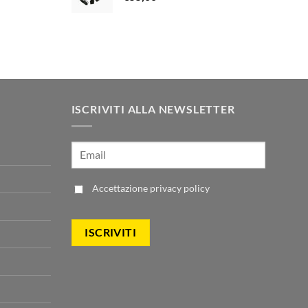
€86,00.
€49,00.
zzo
00.
ale
00.
ISCRIVITI ALLA NEWSLETTER
Accettazione
privacy policy