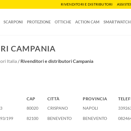
RIVENDITORI E DISTRIBUTORI
ASSIST
SCARPONI
PROTEZIONE
OTTICHE
ACTION CAM
SMARTWATCH
ORI CAMPANIA
ori Italia
/
Rivenditori e distributori Campania
CAP
CITTÀ
PROVINCIA
TELE
CAP
CITTÀ
PROVINCIA
TELE
13
80020
CRISPANO
NAPOLI
33926
93/199
82100
BENEVENTO
BENEVENTO
08246