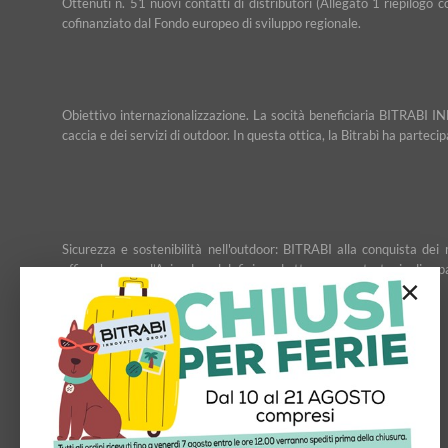
Ottenuti n. 51 nuovi contatti di distributori (Allegato 1 riepilogo 
cofinanziato dal Fondo europeo di sviluppo regionale.
Obiettivo internazionalizzazione. La socità beneficiaria BITRABI IN
caccia e dei servizi di outdoor. In questa ottica, la Bitrabì ha partec
Sicurezza e sostenibilità nell'outdoor: BITRABI alla conquista d
affiancheranno l’Azienda nel definire ed attuare una strategia di esp
×