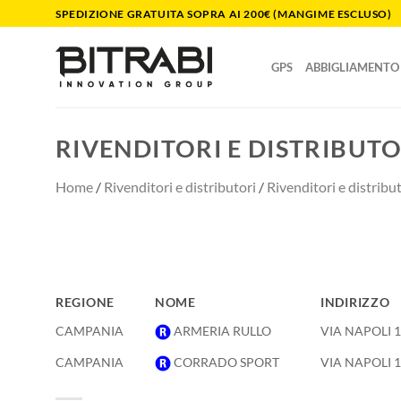
Salta
SPEDIZIONE GRATUITA SOPRA AI 200€ (MANGIME ESCLUSO)
ai
contenuti
GPS
ABBIGLIAMENTO
RIVENDITORI E DISTRIBUT
Home
/
Rivenditori e distributori
/
Rivenditori e distribut
REGIONE
NOME
INDIRIZZO
REGIONE
NOME
INDIRIZZO
CAMPANIA
ARMERIA RULLO
VIA NAPOLI 
CAMPANIA
CORRADO SPORT
VIA NAPOLI 1