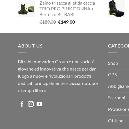
Zaino trisacca gilet da caccia
originale
attuale
TRIO PRO PINK DONNA +
era:
è:
Berretto BITRABI
€338,90.
€249,00.
Il
Il
€
189,00
€
149,00
prezzo
prezzo
originale
attuale
era:
è:
ABOUT US
€189,00.
€149,00.
CATEGO
Bitrabi Innovation Group è una società
Shop
giovane ed innovativa che nasce per dar
GPS
luogo a nuovi e rivoluzionari prodotti
dedicati principalmente a caccia, outdoor
Abbigliam
e tempo libero.
Scarponi
Protezion
Ottiche