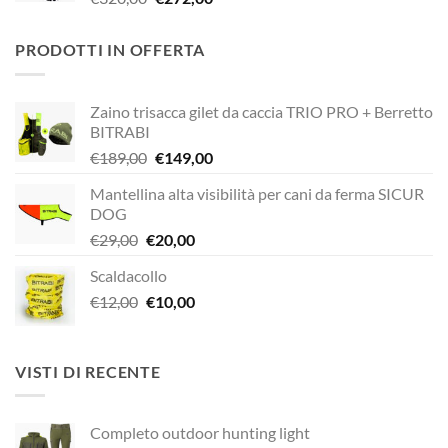
prezzo
prezzo
originale
attuale
PRODOTTI IN OFFERTA
era:
è:
€320,00.
€272,00.
Zaino trisacca gilet da caccia TRIO PRO + Berretto
BITRABI
Il
Il
€
189,00
€
149,00
prezzo
prezzo
Mantellina alta visibilità per cani da ferma SICUR
originale
attuale
DOG
era:
è:
Il
Il
€
29,00
€
20,00
€189,00.
€149,00.
prezzo
prezzo
Scaldacollo
originale
attuale
Il
Il
€
12,00
era:
€
10,00
è:
prezzo
prezzo
€29,00.
€20,00.
originale
attuale
era:
è:
VISTI DI RECENTE
€12,00.
€10,00.
Completo outdoor hunting light