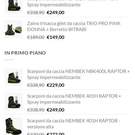
Spray impermeabilizzante
era:
è:
Il
Il
€
338,90
€
249,00
€338,90.
€229,00.
prezzo
prezzo
Zaino trisacca gilet da caccia TRIO PRO PINK
originale
attuale
DONNA + Berretto BITRABI
era:
è:
Il
Il
€
189,00
€
149,00
€338,90.
€249,00.
prezzo
prezzo
originale
attuale
IN PRIMO PIANO
era:
è:
€189,00.
€149,00.
Scarponi da caccia NEMBEK NBK400L RAPTOR +
Spray impermeabilizzante
Il
Il
€
338,90
€
229,00
prezzo
prezzo
Scarponi da caccia NEMBEK 401H RAPTOR +
originale
attuale
Spray impermeabilizzante
era:
è:
Il
Il
€
338,90
€
249,00
€338,90.
€229,00.
prezzo
prezzo
Scarponi da caccia NEMBEK 401H RAPTOR -
originale
attuale
versione alta
era:
è:
Il
Il
€
320,00
€
272,00
€338,90.
€249,00.