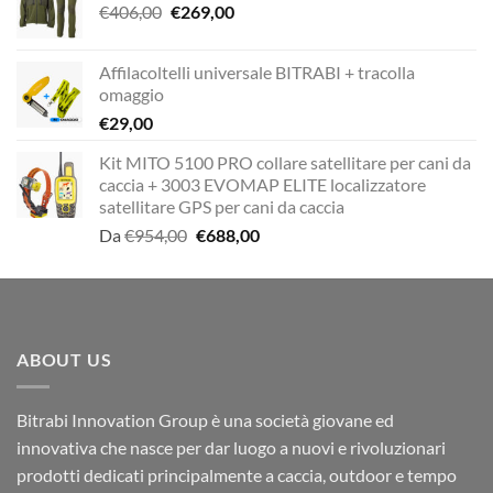
Il
Il
€
406,00
€
269,00
prezzo
prezzo
originale
attuale
Affilacoltelli universale BITRABI + tracolla
era:
è:
omaggio
€406,00.
€269,00.
€
29,00
Kit MITO 5100 PRO collare satellitare per cani da
caccia + 3003 EVOMAP ELITE localizzatore
satellitare GPS per cani da caccia
Il
Il
Da
€
954,00
€
688,00
prezzo
prezzo
originale
attuale
era:
è:
€954,00.
€688,00.
ABOUT US
Bitrabi Innovation Group è una società giovane ed
innovativa che nasce per dar luogo a nuovi e rivoluzionari
prodotti dedicati principalmente a caccia, outdoor e tempo