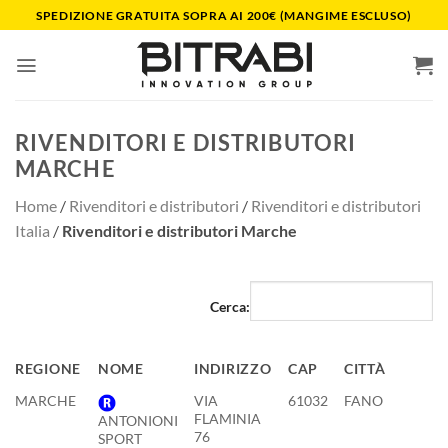
Salta
SPEDIZIONE GRATUITA SOPRA AI 200€ (MANGIME ESCLUSO)
ai
contenuti
RIVENDITORI E DISTRIBUTORI
MARCHE
Home
/
Rivenditori e distributori
/
Rivenditori e distributori
Italia
/
Rivenditori e distributori Marche
Cerca:
REGIONE
NOME
INDIRIZZO
CAP
CITTÀ
P
REGIONE
NOME
INDIRIZZO
CAP
CITTÀ
P
MARCHE
VIA
61032
FANO
P
FLAMINIA
U
ANTONIONI
76
SPORT