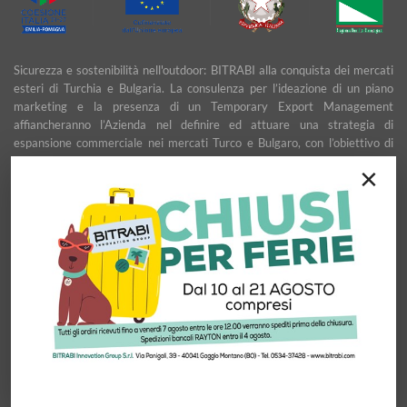
Sicurezza e sostenibilità nell'outdoor: BITRABI alla conquista dei mercati
esteri di Turchia e Bulgaria. La consulenza per l’ideazione di un piano
marketing e la presenza di un Temporary Export Management
affiancheranno l’Azienda nel definire ed attuare una strategia di
espansione commerciale nei mercati Turco e Bulgaro, con l’obiettivo di
garantire uno sviluppo stabile e duraturo.
×