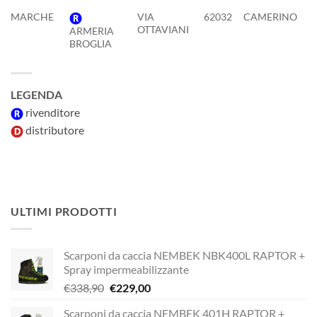
MARCHE
VIA
62032
CAMERINO
M
OTTAVIANI
ARMERIA
BROGLIA
LEGENDA
rivenditore
distributore
ULTIMI PRODOTTI
Scarponi da caccia NEMBEK NBK400L RAPTOR +
Spray impermeabilizzante
Il
Il
€
338,90
€
229,00
prezzo
prezzo
Scarponi da caccia NEMBEK 401H RAPTOR +
originale
attuale