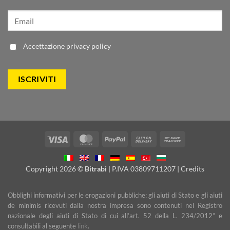
Accettazione
privacy policy
Visa
MasterCard
PayPal
Cash
Bank
On
Transfer
Delivery
Copyright 2026 ©
Bitrabi
| P.IVA 03809711207 |
Credits
Obblighi informativi per le erogazioni pubbliche: gli aiuti di Stato e gli aiuti
de minimis ricevuti dalla nostra impresa sono contenuti nel Registro
nazionale degli aiuti di Stato di cui all’art. 52 della L. 234/2012” e
consultabili al seguente
link
.