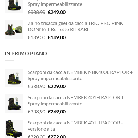
Spray impermeabilizzante
era:
è:
Il
Il
€
338,90
€
249,00
€338,90.
€229,00.
prezzo
prezzo
Zaino trisacca gilet da caccia TRIO PRO PINK
originale
attuale
DONNA + Berretto BITRABI
era:
è:
Il
Il
€
189,00
€
149,00
€338,90.
€249,00.
prezzo
prezzo
originale
attuale
IN PRIMO PIANO
era:
è:
€189,00.
€149,00.
Scarponi da caccia NEMBEK NBK400L RAPTOR +
Spray impermeabilizzante
Il
Il
€
338,90
€
229,00
prezzo
prezzo
Scarponi da caccia NEMBEK 401H RAPTOR +
originale
attuale
Spray impermeabilizzante
era:
è:
Il
Il
€
338,90
€
249,00
€338,90.
€229,00.
prezzo
prezzo
Scarponi da caccia NEMBEK 401H RAPTOR -
originale
attuale
versione alta
era:
è:
Il
Il
€
320,00
€
272,00
€338,90.
€249,00.