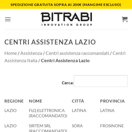
Salta
SPEDIZIONE GRATUITA SOPRA AI 200€ (MANGIME ESCLUSO)
ai
contenuti
CENTRI ASSISTENZA LAZIO
Home
/
Assistenza
/
Centri assistenza raccomandati
/
Centri
Assistenza Italia
/
Centri Assistenza Lazio
Cerca:
REGIONE
NOME
CITTÀ
PROVINCIA
T
REGIONE
NOME
CITTÀ
PROVINCIA
T
LAZIO
FLQ ELETTRONICA
LATINA
LATINA
0
(RACCOMANDATO)
LAZIO
SIRTEM SRL
SORA
FROSINONE
0
(RACCOMANDATO)