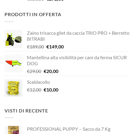
prezzo
prezzo
originale
attuale
PRODOTTI IN OFFERTA
era:
è:
€320,00.
€272,00.
Zaino trisacca gilet da caccia TRIO PRO + Berretto
BITRABI
Il
Il
€
189,00
€
149,00
prezzo
prezzo
Mantellina alta visibilità per cani da ferma SICUR
originale
attuale
DOG
era:
è:
Il
Il
€
29,00
€
20,00
€189,00.
€149,00.
prezzo
prezzo
Scaldacollo
originale
attuale
Il
Il
€
12,00
era:
€
10,00
è:
prezzo
prezzo
€29,00.
€20,00.
originale
attuale
era:
è:
VISTI DI RECENTE
€12,00.
€10,00.
PROFESSIONAL PUPPY – Sacco da 7 Kg