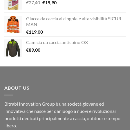
Il
Il
€
27,40
€
19,90
prezzo
prezzo
originale
attuale
Giacca da caccia al cinghiale alta visibilità SICUR
era:
è:
MAN
€27,40.
€19,90.
€
119,00
Camicia da caccia antispino OX
€
89,00
ABOUT US
Bitrabi Innovation Group è una società giovane ed
innovativa che nasce per dar luogo a nuovi e rivoluzionari
prodotti dedicati principalmente a caccia, outdoor e tempo
libero.