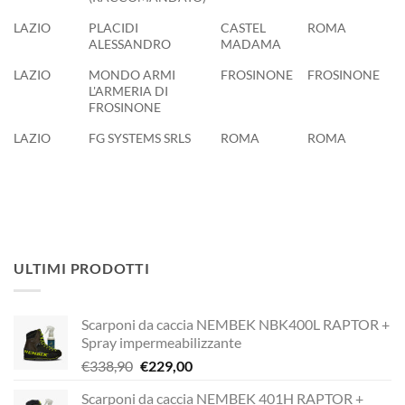
LAZIO
PLACIDI
CASTEL
ROMA
3
ALESSANDRO
MADAMA
LAZIO
MONDO ARMI
FROSINONE
FROSINONE
0
L'ARMERIA DI
FROSINONE
LAZIO
FG SYSTEMS SRLS
ROMA
ROMA
3
ULTIMI PRODOTTI
Scarponi da caccia NEMBEK NBK400L RAPTOR +
Spray impermeabilizzante
Il
Il
€
338,90
€
229,00
prezzo
prezzo
Scarponi da caccia NEMBEK 401H RAPTOR +
originale
attuale