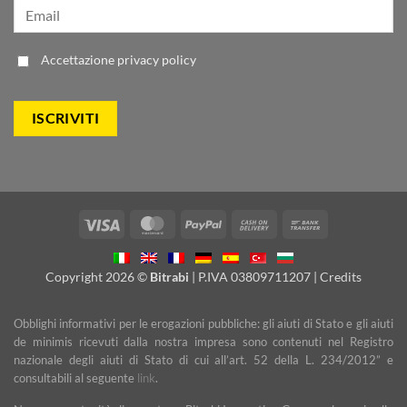
Accettazione
privacy policy
Visa
MasterCard
PayPal
Cash
Bank
On
Transfer
Delivery
Copyright 2026 ©
Bitrabi
| P.IVA 03809711207 |
Credits
Obblighi informativi per le erogazioni pubbliche: gli aiuti di Stato e gli aiuti
de minimis ricevuti dalla nostra impresa sono contenuti nel Registro
nazionale degli aiuti di Stato di cui all’art. 52 della L. 234/2012” e
consultabili al seguente
link
.