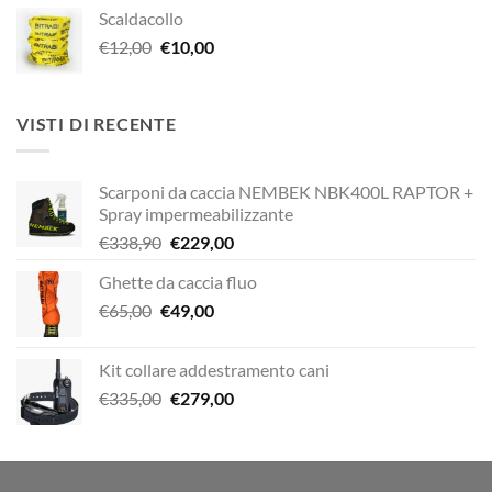
prezzo
prezzo
Scaldacollo
originale
attuale
Il
Il
€
12,00
era:
€
10,00
è:
prezzo
prezzo
€29,00.
€20,00.
originale
attuale
era:
è:
VISTI DI RECENTE
€12,00.
€10,00.
Scarponi da caccia NEMBEK NBK400L RAPTOR +
Spray impermeabilizzante
Il
Il
€
338,90
€
229,00
prezzo
prezzo
Ghette da caccia fluo
originale
attuale
Il
Il
€
65,00
€
era:
49,00
è:
prezzo
prezzo
€338,90.
€229,00.
originale
attuale
Kit collare addestramento cani
era:
è:
Il
Il
€
335,00
€
279,00
€65,00.
€49,00.
prezzo
prezzo
originale
attuale
era:
è:
€335,00.
€279,00.