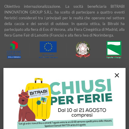
Obiettivo internazionalizzazione. La socità beneficiaria BITRABI
INNOVATION GROUP S.R.L. ha scelto di partecipare a quattro eventi
fieristici considerati tra i principali per le realtà che operano nel settore
della caccia e dei servizi di outdoor. In questa ottica, la Bitrabì ha
partecipato alla fiera di Eos di Verona, alla Fiera Cinegètica di Madrid, alla
fiera Game Fair di Lamotte (Francia) e alla fiera Iwa di Norimberga.
Sicurezza e sostenibilità nell'outdoor: BITRABI alla conquista dei mercati
×
esteri di Turchia e Bulgaria. La consulenza per l’ideazione di un piano
marketing e la presenza di un Temporary Export Management
affiancheranno l’Azienda nel definire ed attuare una strategia di
espansione commerciale nei mercati Turco e Bulgaro, con l’obiettivo di
garantire uno sviluppo stabile e duraturo.