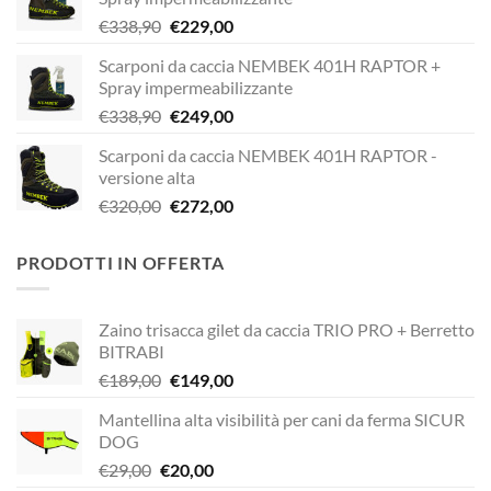
Il
Il
€
338,90
€
229,00
prezzo
prezzo
Scarponi da caccia NEMBEK 401H RAPTOR +
originale
attuale
Spray impermeabilizzante
era:
è:
Il
Il
€
338,90
€
249,00
€338,90.
€229,00.
prezzo
prezzo
Scarponi da caccia NEMBEK 401H RAPTOR -
originale
attuale
versione alta
era:
è:
Il
Il
€
320,00
€
272,00
€338,90.
€249,00.
prezzo
prezzo
originale
attuale
PRODOTTI IN OFFERTA
era:
è:
€320,00.
€272,00.
Zaino trisacca gilet da caccia TRIO PRO + Berretto
BITRABI
Il
Il
€
189,00
€
149,00
prezzo
prezzo
Mantellina alta visibilità per cani da ferma SICUR
originale
attuale
DOG
era:
è:
Il
Il
€
29,00
€
20,00
€189,00.
€149,00.