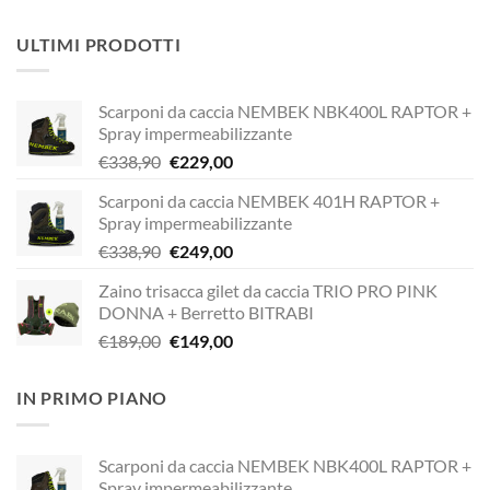
ULTIMI PRODOTTI
Scarponi da caccia NEMBEK NBK400L RAPTOR +
Spray impermeabilizzante
Il
Il
€
338,90
€
229,00
prezzo
prezzo
Scarponi da caccia NEMBEK 401H RAPTOR +
originale
attuale
Spray impermeabilizzante
era:
è:
Il
Il
€
338,90
€
249,00
€338,90.
€229,00.
prezzo
prezzo
Zaino trisacca gilet da caccia TRIO PRO PINK
originale
attuale
DONNA + Berretto BITRABI
era:
è:
Il
Il
€
189,00
€
149,00
€338,90.
€249,00.
prezzo
prezzo
originale
attuale
IN PRIMO PIANO
era:
è:
€189,00.
€149,00.
Scarponi da caccia NEMBEK NBK400L RAPTOR +
Spray impermeabilizzante