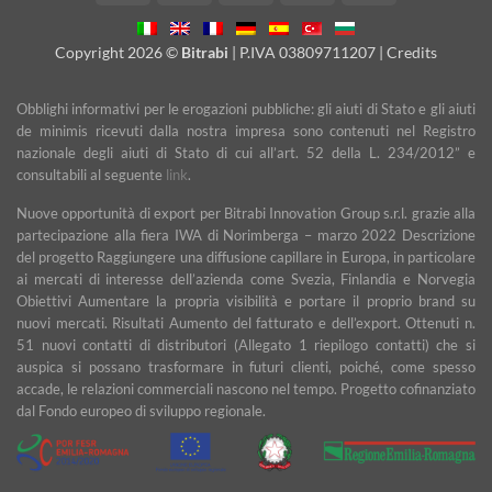
On
Transfer
Delivery
Copyright 2026 ©
Bitrabi
| P.IVA 03809711207 |
Credits
Obblighi informativi per le erogazioni pubbliche: gli aiuti di Stato e gli aiuti
de minimis ricevuti dalla nostra impresa sono contenuti nel Registro
nazionale degli aiuti di Stato di cui all’art. 52 della L. 234/2012” e
consultabili al seguente
link
.
Nuove opportunità di export per Bitrabi Innovation Group s.r.l. grazie alla
partecipazione alla fiera IWA di Norimberga – marzo 2022 Descrizione
del progetto Raggiungere una diffusione capillare in Europa, in particolare
ai mercati di interesse dell’azienda come Svezia, Finlandia e Norvegia
Obiettivi Aumentare la propria visibilità e portare il proprio brand su
nuovi mercati. Risultati Aumento del fatturato e dell’export. Ottenuti n.
51 nuovi contatti di distributori (Allegato 1 riepilogo contatti) che si
auspica si possano trasformare in futuri clienti, poiché, come spesso
accade, le relazioni commerciali nascono nel tempo. Progetto cofinanziato
dal Fondo europeo di sviluppo regionale.